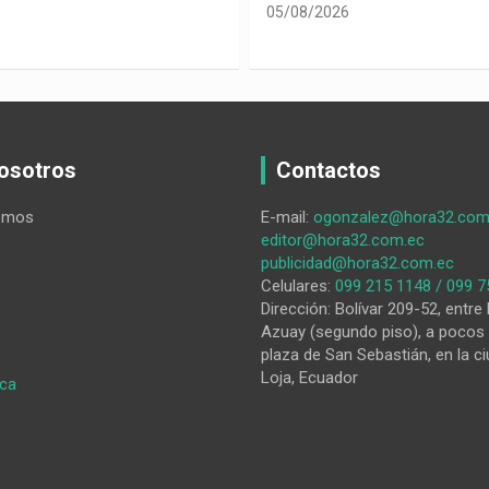
05/08/2026
osotros
Contactos
omos
E-mail:
ogonzalez@hora32.com
editor@hora32.com.ec
publicidad@hora32.com.ec
Celulares:
099 215 1148 / 099 7
Dirección: Bolívar 209-52, entre 
Azuay (segundo piso), a pocos 
plaza de San Sebastián, en la ci
Loja, Ecuador
:
ica
Jonny
Uchuari
campeón
con