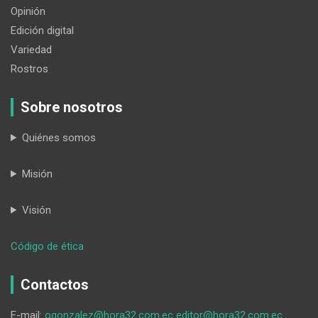
Opinión
Edición digital
Variedad
Rostros
Sobre nosotros
Quiénes somos
Misión
Visión
:
Código de ética
Exasambleísta
busca
Contactos
cerrar
brechas
E-mail:
ogonzalez@hora32.com.ec
editor@hora32.com.ec