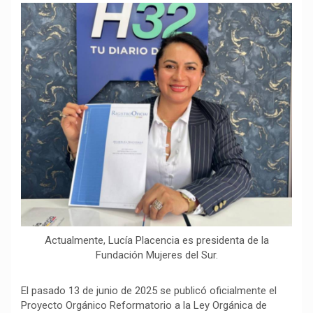
o
p
a
n
t
k
p
m
k
i
r
Actualmente, Lucía Placencia es presidenta de la
Fundación Mujeres del Sur.
El pasado 13 de junio de 2025 se publicó oficialmente el
Proyecto Orgánico Reformatorio a la Ley Orgánica de