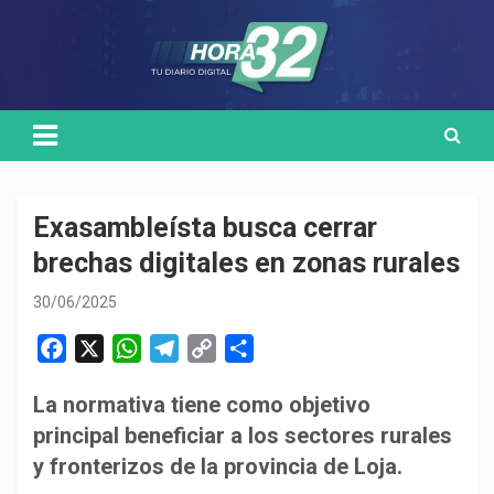
Skip
Medio de comunicación digital
HORA32
to
content
Exasambleísta busca cerrar
brechas digitales en zonas rurales
30/06/2025
F
X
W
T
C
C
a
h
e
o
o
La normativa tiene como objetivo
c
a
l
p
m
principal beneficiar a los sectores rurales
e
t
e
y
p
b
s
g
L
a
y fronterizos de la provincia de Loja.
o
A
r
i
r