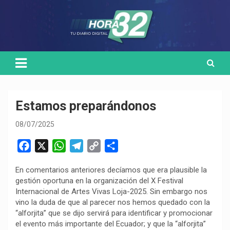
Skip
Medio de comunicación digital
HORA32
to
content
Estamos preparándonos
08/07/2025
F
X
W
T
C
C
a
h
e
o
o
En comentarios anteriores decíamos que era plausible la
c
a
l
p
m
gestión oportuna en la organización del X Festival
e
t
e
y
p
Internacional de Artes Vivas Loja-2025. Sin embargo nos
b
s
g
L
a
vino la duda de que al parecer nos hemos quedado con la
o
A
r
i
r
“alforjita” que se dijo servirá para identificar y promocionar
el evento más importante del Ecuador; y que la “alforjita”
o
p
a
n
t