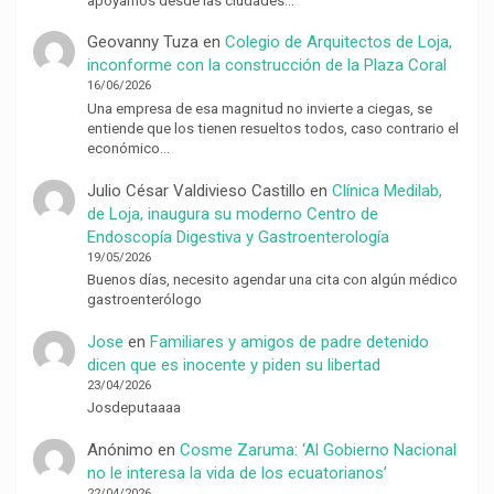
apoyamos desde las ciudades…
Geovanny Tuza
en
Colegio de Arquitectos de Loja,
inconforme con la construcción de la Plaza Coral
16/06/2026
Una empresa de esa magnitud no invierte a ciegas, se
entiende que los tienen resueltos todos, caso contrario el
económico…
Julio César Valdivieso Castillo
en
Clínica Medilab,
de Loja, inaugura su moderno Centro de
Endoscopía Digestiva y Gastroenterología
19/05/2026
Buenos días, necesito agendar una cita con algún médico
gastroenterólogo
Jose
en
Familiares y amigos de padre detenido
dicen que es inocente y piden su libertad
23/04/2026
Josdeputaaaa
Anónimo
en
Cosme Zaruma: ‘Al Gobierno Nacional
no le interesa la vida de los ecuatorianos’
22/04/2026