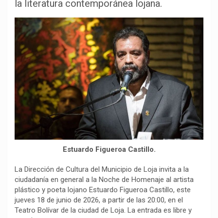
b
s
g
L
a
la literatura contemporánea lojana.
o
A
r
i
r
o
p
a
n
t
k
p
m
k
i
r
Estuardo Figueroa Castillo.
La Dirección de Cultura del Municipio de Loja invita a la
ciudadanía en general a la Noche de Homenaje al artista
plástico y poeta lojano Estuardo Figueroa Castillo, este
jueves 18 de junio de 2026, a partir de las 20:00, en el
Teatro Bolívar de la ciudad de Loja. La entrada es libre y