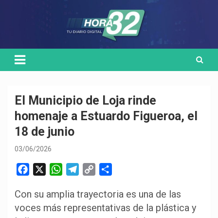
Skip
Medio de comunicación digital
HORA32
to
content
El Municipio de Loja rinde
homenaje a Estuardo Figueroa, el
18 de junio
03/06/2026
F
X
W
T
C
C
a
h
e
o
o
Con su amplia trayectoria es una de las
c
a
l
p
m
voces más representativas de la plástica y
e
t
e
y
p