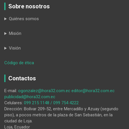
Sobre nosotros
Quiénes somos
Misión
Visión
:
Código de ética
El
Municipio
Contactos
de
Loja
E-mail:
ogonzalez@hora32.com.ec
editor@hora32.com.ec
rinde
publicidad@hora32.com.ec
homenaje
Celulares:
099 215 1148 / 099 754 4222
a
Dirección: Bolívar 209-52, entre Mercadillo y Azuay (segundo
Estuardo
piso), a pocos metros de la plaza de San Sebastián, en la
Figueroa,
ciudad de Loja.
el
Loja, Ecuador