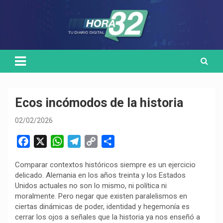
Skip
Medio de comunicación digital
HORA32
to
content
Ecos incómodos de la historia
02/02/2026
F
X
W
T
C
C
a
h
e
o
o
Comparar contextos históricos siempre es un ejercicio
c
a
l
p
m
delicado. Alemania en los años treinta y los Estados
e
t
e
y
p
Unidos actuales no son lo mismo, ni política ni
b
s
g
L
a
moralmente. Pero negar que existen paralelismos en
o
A
r
i
r
ciertas dinámicas de poder, identidad y hegemonía es
cerrar los ojos a señales que la historia ya nos enseñó a
o
p
a
n
t