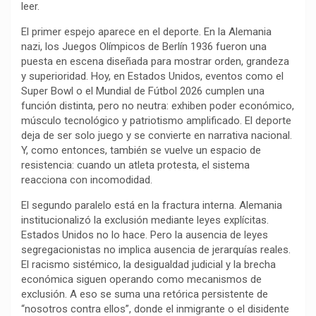
leer.
k
p
m
k
i
r
El primer espejo aparece en el deporte. En la Alemania
nazi, los Juegos Olímpicos de Berlín 1936 fueron una
puesta en escena diseñada para mostrar orden, grandeza
y superioridad. Hoy, en Estados Unidos, eventos como el
Super Bowl o el Mundial de Fútbol 2026 cumplen una
función distinta, pero no neutra: exhiben poder económico,
músculo tecnológico y patriotismo amplificado. El deporte
deja de ser solo juego y se convierte en narrativa nacional.
Y, como entonces, también se vuelve un espacio de
resistencia: cuando un atleta protesta, el sistema
reacciona con incomodidad.
El segundo paralelo está en la fractura interna. Alemania
institucionalizó la exclusión mediante leyes explícitas.
Estados Unidos no lo hace. Pero la ausencia de leyes
segregacionistas no implica ausencia de jerarquías reales.
El racismo sistémico, la desigualdad judicial y la brecha
económica siguen operando como mecanismos de
exclusión. A eso se suma una retórica persistente de
“nosotros contra ellos”, donde el inmigrante o el disidente