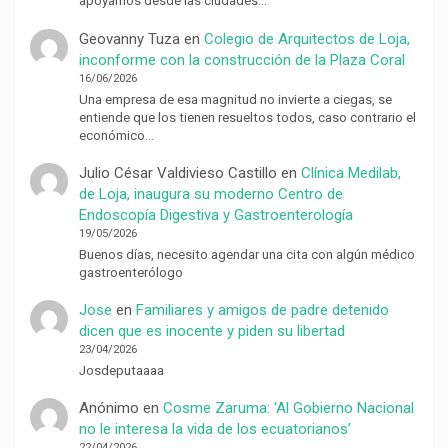
apoyamos desde las ciudades…
Geovanny Tuza
en
Colegio de Arquitectos de Loja,
inconforme con la construcción de la Plaza Coral
16/06/2026
Una empresa de esa magnitud no invierte a ciegas, se
entiende que los tienen resueltos todos, caso contrario el
económico…
Julio César Valdivieso Castillo
en
Clínica Medilab,
de Loja, inaugura su moderno Centro de
Endoscopía Digestiva y Gastroenterología
19/05/2026
Buenos días, necesito agendar una cita con algún médico
gastroenterólogo
Jose
en
Familiares y amigos de padre detenido
dicen que es inocente y piden su libertad
23/04/2026
Josdeputaaaa
Anónimo
en
Cosme Zaruma: ‘Al Gobierno Nacional
no le interesa la vida de los ecuatorianos’
22/04/2026