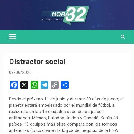
Skip
Medio de comunicación digital
HORA32
to
content
Distractor social
09/06/2026
F
X
W
T
C
C
a
h
e
o
o
Desde el próximo 11 de junio y durante 39 días de juego, el
c
a
l
p
m
planeta estará embelesado por el mundial de fútbol, a
e
t
e
y
p
realizarse en las 16 ciudades sede de los países
b
s
g
L
a
anfitriones: México, Estados Unidos y Canadá. Serán 48
o
A
r
i
r
países, 16 equipos más si se compara con los torneos
anteriores (lo cual va en la lógica del negocio de la FIFA,
o
p
a
n
t