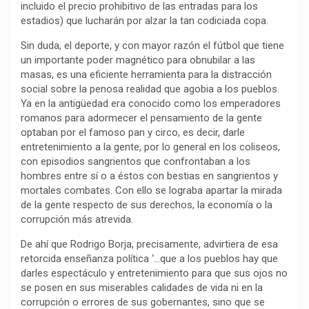
incluido el precio prohibitivo de las entradas para los
k
p
m
k
i
estadios) que lucharán por alzar la tan codiciada copa.
r
Sin duda, el deporte, y con mayor razón el fútbol que tiene
un importante poder magnético para obnubilar a las
masas, es una eficiente herramienta para la distracción
social sobre la penosa realidad que agobia a los pueblos.
Ya en la antigüedad era conocido como los emperadores
romanos para adormecer el pensamiento de la gente
optaban por el famoso pan y circo, es decir, darle
entretenimiento a la gente, por lo general en los coliseos,
con episodios sangrientos que confrontaban a los
hombres entre sí o a éstos con bestias en sangrientos y
mortales combates. Con ello se lograba apartar la mirada
de la gente respecto de sus derechos, la economía o la
corrupción más atrevida.
De ahí que Rodrigo Borja, precisamente, advirtiera de esa
retorcida enseñanza política ‘…que a los pueblos hay que
darles espectáculo y entretenimiento para que sus ojos no
se posen en sus miserables calidades de vida ni en la
corrupción o errores de sus gobernantes, sino que se