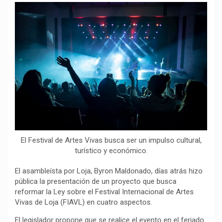
o
p
a
n
t
k
p
m
k
i
r
El Festival de Artes Vivas busca ser un impulso cultural,
turístico y económico.
El asambleísta por Loja, Byron Maldonado, días atrás hizo
pública la presentación de un proyecto que busca
reformar la Ley sobre el Festival Internacional de Artes
Vivas de Loja (FIAVL) en cuatro aspectos.
El legislador propone que se realice el evento en el feriado