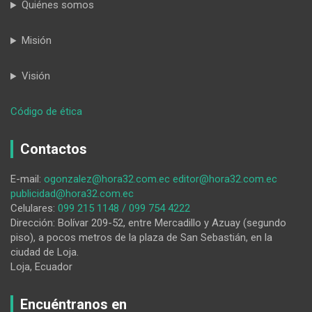
Quiénes somos
Misión
Visión
:
Código de ética
Contrariedad
por
Contactos
propuesta
de
E-mail:
ogonzalez@hora32.com.ec
editor@hora32.com.ec
cambio
publicidad@hora32.com.ec
de
Celulares:
099 215 1148 / 099 754 4222
fecha
Dirección: Bolívar 209-52, entre Mercadillo y Azuay (segundo
del
piso), a pocos metros de la plaza de San Sebastián, en la
FIAVL
ciudad de Loja.
Loja, Ecuador
Encuéntranos en