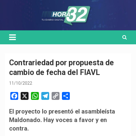
Skip
Medio de comunicación digital
HORA32
to
content
Contrariedad por propuesta de
cambio de fecha del FIAVL
11/10/2022
F
X
W
T
C
C
a
h
e
o
o
El proyecto lo presentó el asambleísta
c
a
l
p
m
Maldonado. Hay voces a favor y en
e
t
e
y
p
b
s
g
L
a
contra.
o
A
r
i
r