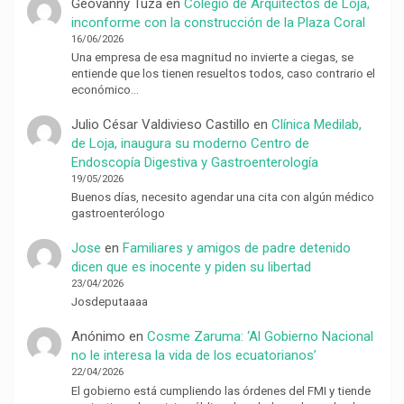
Geovanny Tuza
en
Colegio de Arquitectos de Loja,
inconforme con la construcción de la Plaza Coral
16/06/2026
Una empresa de esa magnitud no invierte a ciegas, se
entiende que los tienen resueltos todos, caso contrario el
económico…
Julio César Valdivieso Castillo
en
Clínica Medilab,
de Loja, inaugura su moderno Centro de
Endoscopía Digestiva y Gastroenterología
19/05/2026
Buenos días, necesito agendar una cita con algún médico
gastroenterólogo
Jose
en
Familiares y amigos de padre detenido
dicen que es inocente y piden su libertad
23/04/2026
Josdeputaaaa
Anónimo
en
Cosme Zaruma: ‘Al Gobierno Nacional
no le interesa la vida de los ecuatorianos’
22/04/2026
El gobierno está cumpliendo las órdenes del FMI y tiende