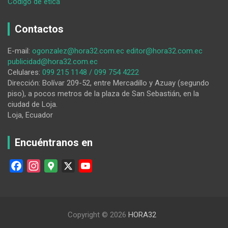
:
Código de ética
Contrariedad
por
Contactos
propuesta
de
E-mail:
ogonzalez@hora32.com.ec
editor@hora32.com.ec
cambio
publicidad@hora32.com.ec
de
Celulares:
099 215 1148 / 099 754 4222
fecha
Dirección: Bolívar 209-52, entre Mercadillo y Azuay (segundo
del
piso), a pocos metros de la plaza de San Sebastián, en la
FIAVL
ciudad de Loja.
Loja, Ecuador
Encuéntranos en
F
I
G
X
Y
a
n
o
o
c
s
o
u
e
t
g
T
Copyright © 2026
HORA32
b
a
l
u