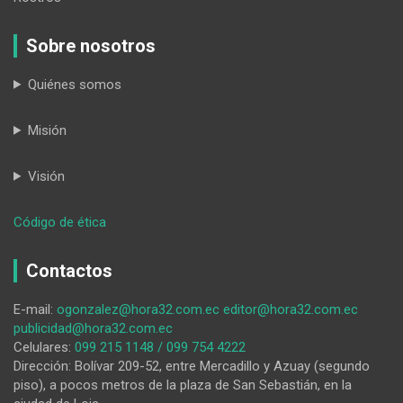
Sobre nosotros
Quiénes somos
Misión
Visión
:
Código de ética
Defensoría
atiende
Contactos
varios
casos
E-mail:
ogonzalez@hora32.com.ec
editor@hora32.com.ec
durante
publicidad@hora32.com.ec
la
Celulares:
099 215 1148 / 099 754 4222
emergencia
Dirección: Bolívar 209-52, entre Mercadillo y Azuay (segundo
sanitaria
piso), a pocos metros de la plaza de San Sebastián, en la