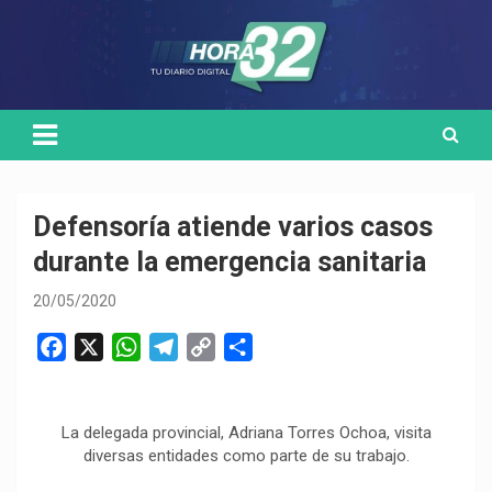
Skip
Medio de comunicación digital
HORA32
to
content
Defensoría atiende varios casos
durante la emergencia sanitaria
20/05/2020
F
X
W
T
C
C
a
h
e
o
o
c
a
l
p
m
e
t
e
y
p
La delegada provincial, Adriana Torres Ochoa, visita
diversas entidades como parte de su trabajo.
b
s
g
L
a
o
A
r
i
r