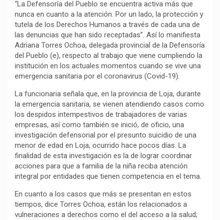
“La Defensoría del Pueblo se encuentra activa más que
o
p
a
n
t
nunca en cuanto a la atención. Por un lado, la protección y
k
p
m
k
i
tutela de los Derechos Humanos a través de cada una de
las denuncias que han sido receptadas”. Así lo manifiesta
r
Adriana Torres Ochoa, delegada provincial de la Defensoría
del Pueblo (e), respecto al trabajo que viene cumpliendo la
institución en los actuales momentos cuando se vive una
emergencia sanitaria por el coronavirus (Covid-19).
La funcionaria señala que, en la provincia de Loja, durante
la emergencia sanitaria, se vienen atendiendo casos como
los despidos intempestivos de trabajadores de varias
empresas, así como también se inició, de oficio, una
investigación defensorial por el presunto suicidio de una
menor de edad en Loja, ocurrido hace pocos días. La
finalidad de esta investigación es la de lograr coordinar
acciones para que a familia de la niña reciba atención
integral por entidades que tienen competencia en el tema.
En cuanto a los casos que más se presentan en estos
tiempos, dice Torres Ochoa, están los relacionados a
vulneraciones a derechos como el del acceso a la salud;