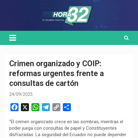
Skip
Medio de comunicación digital
HORA32
to
content
Crimen organizado y COIP:
reformas urgentes frente a
consultas de cartón
24/09/2025
F
X
W
T
C
C
a
h
e
o
o
“El crimen organizado crece en las sombras, mientras el
c
a
l
p
m
poder juega con consultas de papel y Constituyentes
e
t
e
y
p
disfrazadas. La seguridad del Ecuador no puede depender