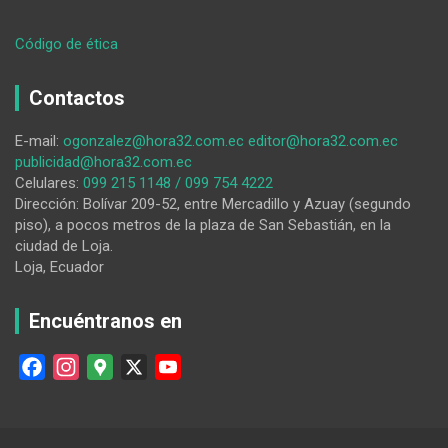
:
Código de ética
Crimen
organizado
Contactos
y
COIP:
E-mail:
ogonzalez@hora32.com.ec
editor@hora32.com.ec
reformas
publicidad@hora32.com.ec
urgentes
Celulares:
099 215 1148 / 099 754 4222
frente
Dirección: Bolívar 209-52, entre Mercadillo y Azuay (segundo
a
piso), a pocos metros de la plaza de San Sebastián, en la
consultas
ciudad de Loja.
de
Loja, Ecuador
cartón
Encuéntranos en
F
I
G
X
Y
a
n
o
o
c
s
o
u
e
t
g
T