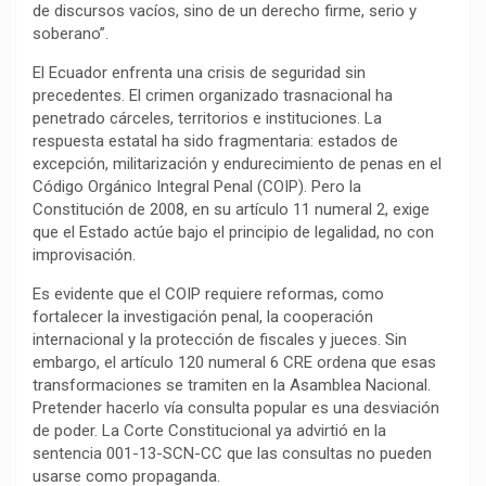
b
s
g
L
a
de discursos vacíos, sino de un derecho firme, serio y
o
A
r
i
r
soberano”.
o
p
a
n
t
El Ecuador enfrenta una crisis de seguridad sin
k
p
m
k
i
precedentes. El crimen organizado trasnacional ha
r
penetrado cárceles, territorios e instituciones. La
respuesta estatal ha sido fragmentaria: estados de
excepción, militarización y endurecimiento de penas en el
Código Orgánico Integral Penal (COIP). Pero la
Constitución de 2008, en su artículo 11 numeral 2, exige
que el Estado actúe bajo el principio de legalidad, no con
improvisación.
Es evidente que el COIP requiere reformas, como
fortalecer la investigación penal, la cooperación
internacional y la protección de fiscales y jueces. Sin
embargo, el artículo 120 numeral 6 CRE ordena que esas
transformaciones se tramiten en la Asamblea Nacional.
Pretender hacerlo vía consulta popular es una desviación
de poder. La Corte Constitucional ya advirtió en la
sentencia 001-13-SCN-CC que las consultas no pueden
usarse como propaganda.