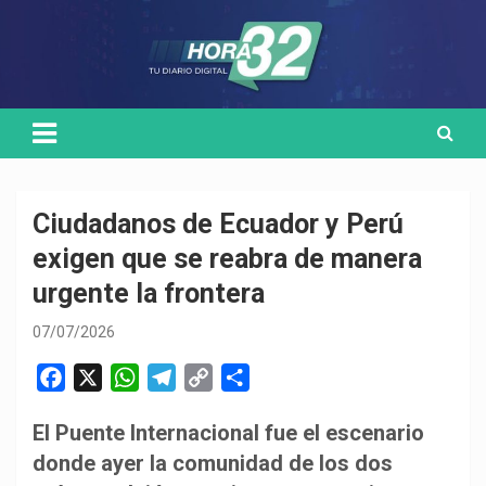
Skip
Medio de comunicación digital
HORA32
to
content
Ciudadanos de Ecuador y Perú
exigen que se reabra de manera
urgente la frontera
07/07/2026
F
X
W
T
C
C
a
h
e
o
o
El Puente Internacional fue el escenario
c
a
l
p
m
donde ayer la comunidad de los dos
e
t
e
y
p