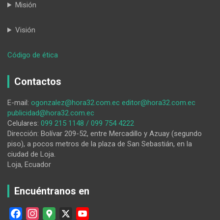
Misión
Visión
:
Código de ética
Ciudadanos
de
Contactos
Ecuador
y
E-mail:
ogonzalez@hora32.com.ec
editor@hora32.com.ec
Perú
publicidad@hora32.com.ec
exigen
Celulares:
099 215 1148 / 099 754 4222
que
Dirección: Bolívar 209-52, entre Mercadillo y Azuay (segundo
se
piso), a pocos metros de la plaza de San Sebastián, en la
reabra
ciudad de Loja.
de
Loja, Ecuador
manera
urgente
la
Encuéntranos en
frontera
F
I
G
X
Y