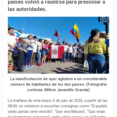
b
s
g
L
a
países volvió a reunirse para presionar a
o
A
r
i
r
las autoridades.
o
p
a
n
t
k
p
m
k
i
r
La manifestación de ayer aglutinó a un considerable
número de habitantes de los dos países. (Fotografía
cortesía: Milton Jaramillo Granda)
La mañana de este lunes, 6 de julio de 2026, a partir de las
08:00, se volvieron a escuchar consignas como “El pueblo
unido jamás será vencido”, “Que viva Macará”, “Que vivan