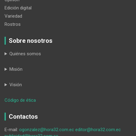
Edición digital
Variedad
Rostros
Sobre nosotros
Quiénes somos
Misión
Visión
:
Código de ética
ChatGPT
y
Contactos
Gemini
en
E-mail:
ogonzalez@hora32.com.ec
editor@hora32.com.ec
la