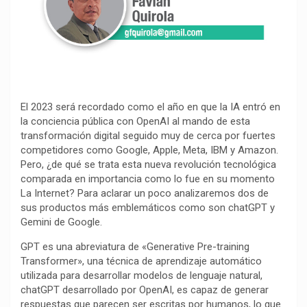
o
p
a
n
t
k
p
m
k
i
r
El 2023 será recordado como el año en que la IA entró en
la conciencia pública con OpenAI al mando de esta
transformación digital seguido muy de cerca por fuertes
competidores como Google, Apple, Meta, IBM y Amazon.
Pero, ¿de qué se trata esta nueva revolución tecnológica
comparada en importancia como lo fue en su momento
La Internet? Para aclarar un poco analizaremos dos de
sus productos más emblemáticos como son chatGPT y
Gemini de Google.
GPT es una abreviatura de «Generative Pre-training
Transformer», una técnica de aprendizaje automático
utilizada para desarrollar modelos de lenguaje natural,
chatGPT desarrollado por OpenAI, es capaz de generar
respuestas que parecen ser escritas por humanos, lo que