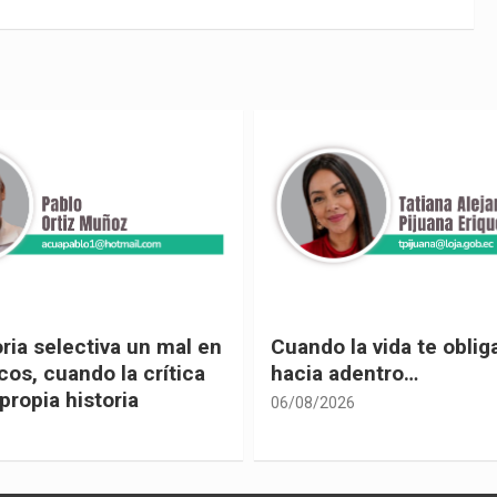
 vida te obliga a mirar
Urnas, democracia y el
entro…
vivir
05/08/2026