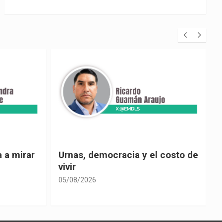
 costo de
El país de las explicaciones
convenientes
05/08/2026
0