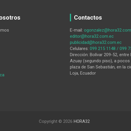
osotros
Contactos
omos
E-mail:
ogonzalez@hora32.com
editor@hora32.com.ec
publicidad@hora32.com.ec
Celulares:
099 215 1148 / 099 7
Dirección: Bolívar 209-52, entre 
Azuay (segundo piso), a pocos 
plaza de San Sebastián, en la ci
Loja, Ecuador
:
ica
Biografía:
Máximo
Agustín
Rodríguez
Jaramillo
Copyright © 2026
HORA32