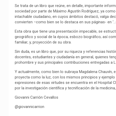
o
p
a
n
t
Se trata de un libro que reúne, en detalle, importante inform
k
p
m
k
i
sociedad por parte de Máximo Agustín Rodríguez, ya como un
r
intachable ciudadano, en cuyos ámbitos destacó, valga decir,
convierten –como bien se lo destaca en sus páginas- en ‘…u
Esta obra que tiene una presentación impecable, se estruct
geográfico y social de la época; esbozo biográfico; así como 
familiar; y, proyección de su obra.
Sin duda, es un libro que, por su riqueza y referencias histó
docentes, estudiantes y ciudadanía en general, quienes te
prohombre y sus principales contribuciones entregadas a Loj
Y actualmente, como bien lo subraya Magdalena Chauvín, e
proyecta como la luz, con los mismos principios y ejemplo 
expresiones de esas virtudes se encuentra en el Hospital Cl
por la investigación científica y tecnificación de la medici
Giovanni Carrión Cevallos
@giovannicarrion