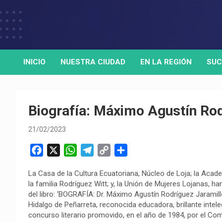
Skip
to
Medio de comunicación digital
HORA32
content
INICIO
NUESTRA CIUDAD
EN LA REGIÓN
SUC
Biografía: Máximo Agustín Rod
21/02/2023
F
X
W
T
C
C
a
h
e
o
o
La Casa de la Cultura Ecuatoriana, Núcleo de Loja; la Acade
c
a
l
p
m
la familia Rodríguez Witt; y, la Unión de Mujeres Lojanas, h
e
t
e
y
p
del libro: ‘BOGRAFÍA: Dr. Máximo Agustín Rodríguez Jaramill
b
s
g
L
a
Hidalgo de Peñarreta, reconocida educadora, brillante intele
o
A
r
i
r
concurso literario promovido, en el año de 1984, por el Com