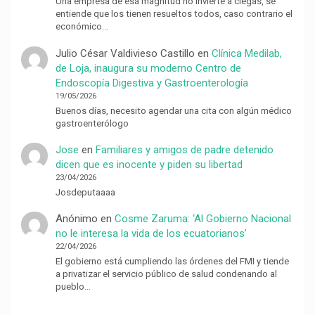
Una empresa de esa magnitud no invierte a ciegas, se
entiende que los tienen resueltos todos, caso contrario el
económico…
Julio César Valdivieso Castillo
en
Clínica Medilab,
de Loja, inaugura su moderno Centro de
Endoscopía Digestiva y Gastroenterología
19/05/2026
Buenos días, necesito agendar una cita con algún médico
gastroenterólogo
Jose
en
Familiares y amigos de padre detenido
dicen que es inocente y piden su libertad
23/04/2026
Josdeputaaaa
Anónimo
en
Cosme Zaruma: ‘Al Gobierno Nacional
no le interesa la vida de los ecuatorianos’
22/04/2026
El gobierno está cumpliendo las órdenes del FMI y tiende
a privatizar el servicio público de salud condenando al
pueblo…