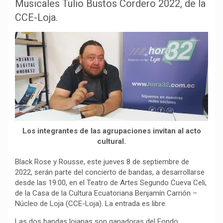
b
s
g
L
a
Musicales Tulio Bustos Cordero 2022, de la
o
A
r
i
r
CCE-Loja.
o
p
a
n
t
k
p
m
k
i
r
Los integrantes de las agrupaciones invitan al acto
cultural.
Black Rose y Rousse, este jueves 8 de septiembre de
2022, serán parte del concierto de bandas, a desarrollarse
desde las 19:00, en el Teatro de Artes Segundo Cueva Celi,
de la Casa de la Cultura Ecuatoriana Benjamín Carrión –
Núcleo de Loja (CCE-Loja). La entrada es libre.
Las dos bandas lojanas son ganadoras del Fondo