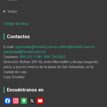
Visión
:
Código de ética
Bandas
lojanas
Contactos
premiadas
ofrecerán
E-mail:
ogonzalez@hora32.com.ec
editor@hora32.com.ec
un
publicidad@hora32.com.ec
concierto
Celulares:
099 215 1148 / 099 754 4222
este
Dirección: Bolívar 209-52, entre Mercadillo y Azuay (segundo
8
piso), a pocos metros de la plaza de San Sebastián, en la
de
ciudad de Loja.
septiembre
Loja, Ecuador
Encuéntranos en
F
I
G
X
Y
a
n
o
o