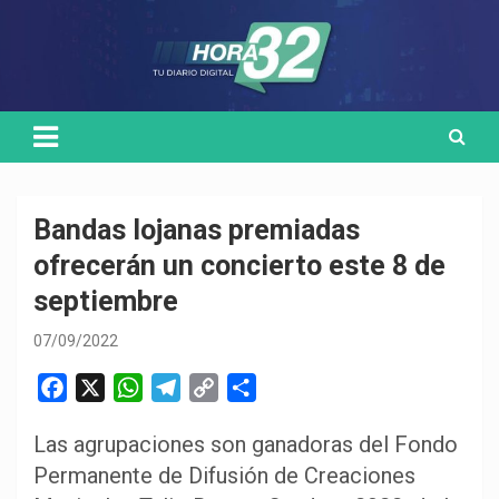
Skip
Medio de comunicación digital
HORA32
to
content
Bandas lojanas premiadas
ofrecerán un concierto este 8 de
septiembre
07/09/2022
F
X
W
T
C
C
a
h
e
o
o
Las agrupaciones son ganadoras del Fondo
c
a
l
p
m
Permanente de Difusión de Creaciones
e
t
e
y
p