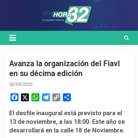
Skip
Medio de comunicación digital
HORA32
to
content
Avanza la organización del Fiavl
en su décima edición
30/09/2025
F
X
W
T
C
C
a
h
e
o
o
El desfile inaugural está previsto para el
c
a
l
p
m
13 de noviembre, a las 18:00. Este año se
e
t
e
y
p
b
s
g
L
a
desarrollará en la calle 18 de Noviembre.
o
A
r
i
r