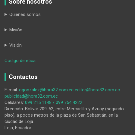
Sobre nosotros
Quiénes somos
Misión
Visión
:
Código de ética
Avanza
la
Contactos
organización
del
E-mail:
ogonzalez@hora32.com.ec
editor@hora32.com.ec
Fiavl
publicidad@hora32.com.ec
en
Celulares:
099 215 1148 / 099 754 4222
su
Dirección: Bolívar 209-52, entre Mercadillo y Azuay (segundo
décima
piso), a pocos metros de la plaza de San Sebastián, en la
edición
ciudad de Loja.
Loja, Ecuador