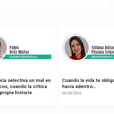
 vida te obliga a mirar
Urnas, democracia y el
entro…
vivir
05/08/2026