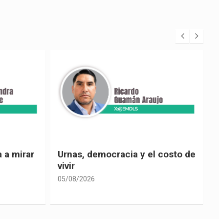
 costo de
El país de las explicaciones
convenientes
05/08/2026
0