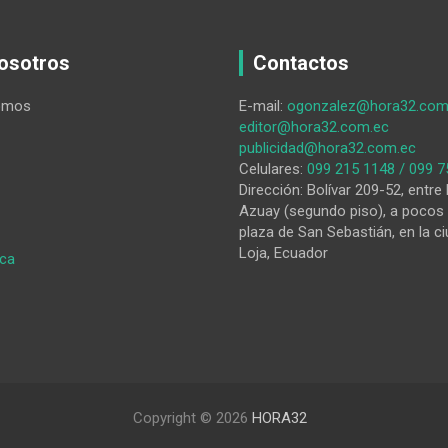
osotros
Contactos
omos
E-mail:
ogonzalez@hora32.com
editor@hora32.com.ec
publicidad@hora32.com.ec
Celulares:
099 215 1148 / 099 7
Dirección: Bolívar 209-52, entre 
Azuay (segundo piso), a pocos 
plaza de San Sebastián, en la ci
Loja, Ecuador
:
ica
Apoyo
internacional
impulsa
la
conservación
botánica
de
Copyright © 2026
HORA32
la
UNL