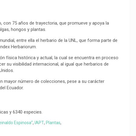
ro, con 75 años de trayectoria, que promueve y apoya la
lgas, hongos y plantas.
undial, entre ella el herbario de la UNL, que forma parte de
Index Herbariorum.
ón física histórica y actual, la cual se encuentra en proceso
r su visibilidad internacional, al igual que herbarios de
Unidos.
con mayor número de colecciones, pese a su carácter
 del Ecuador.
icas y 6340 especies.
einaldo Espinosa”
,
IAPT
,
Plantas
,