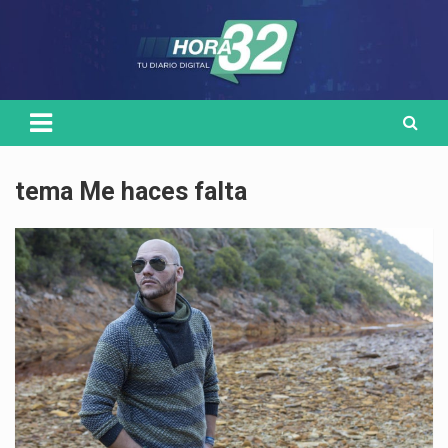
Skip
Medio de comunicación digital
HORA32
to
content
tema Me haces falta