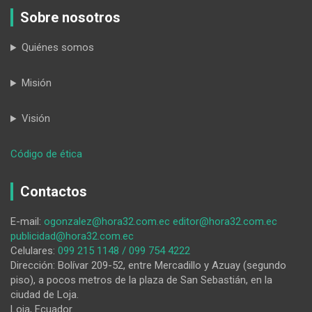
Sobre nosotros
Quiénes somos
Misión
Visión
:
Código de ética
Expreso
al
Contactos
Sur
revitaliza
E-mail:
ogonzalez@hora32.com.ec
editor@hora32.com.ec
el
publicidad@hora32.com.ec
histórico
Celulares:
099 215 1148 / 099 754 4222
tren
Dirección: Bolívar 209-52, entre Mercadillo y Azuay (segundo
de
piso), a pocos metros de la plaza de San Sebastián, en la
Jipiro
ciudad de Loja.
con
Loja, Ecuador