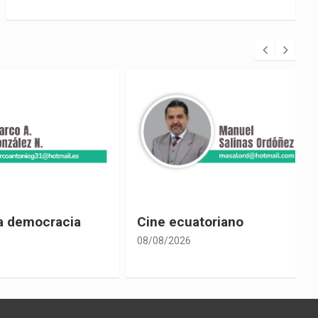
racia
Cine ecuatoriano
08/08/2026
0