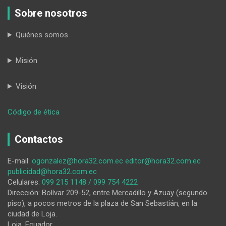
Sobre nosotros
Quiénes somos
Misión
Visión
:
Código de ética
Algunos
servicios
Contactos
funcionarán
con
E-mail:
ogonzalez@hora32.com.ec
editor@hora32.com.ec
normalidad
publicidad@hora32.com.ec
durante
Celulares:
099 215 1148 / 099 754 4222
el
Dirección: Bolívar 209-52, entre Mercadillo y Azuay (segundo
feriado
piso), a pocos metros de la plaza de San Sebastián, en la
ciudad de Loja.
Loja, Ecuador