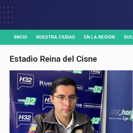
Skip
to
Medio de comunicación digital
HORA32
content
INICIO
NUESTRA CIUDAD
EN LA REGIÓN
SUC
Estadio Reina del Cisne