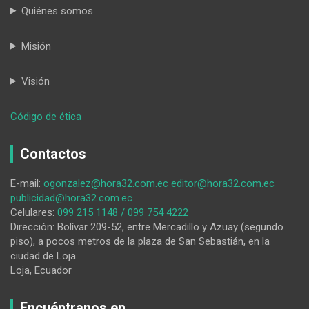
Quiénes somos
Misión
Visión
:
Código de ética
El
Municipio
Contactos
de
Loja
E-mail:
ogonzalez@hora32.com.ec
editor@hora32.com.ec
ya
publicidad@hora32.com.ec
impone
Celulares:
099 215 1148 / 099 754 4222
sanciones
Dirección: Bolívar 209-52, entre Mercadillo y Azuay (segundo
por
piso), a pocos metros de la plaza de San Sebastián, en la
el
ciudad de Loja.
mal
Loja, Ecuador
uso
de
las
Encuéntranos en