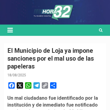
Skip
Medio de comunicación digital
HORA32
to
content
El Municipio de Loja ya impone
sanciones por el mal uso de las
papeleras
18/08/2025
F
X
W
T
C
C
a
h
e
o
o
Un mal ciudadano fue identificado por la
c
a
l
p
m
institución y de inmediato fue notificado
e
t
e
y
p