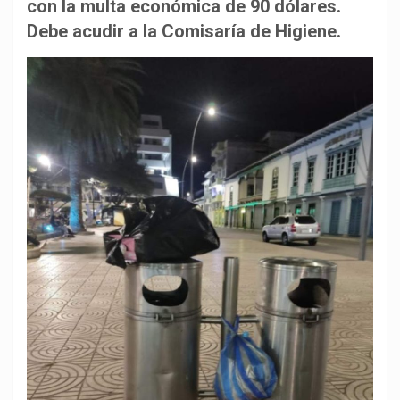
b
s
g
L
a
con la multa económica de 90 dólares.
o
A
r
i
r
Debe acudir a la Comisaría de Higiene.
o
p
a
n
t
k
p
m
k
i
r