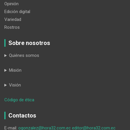
Opinión
Edición digital
Variedad
Rostros
Sobre nosotros
Quiénes somos
Misión
Visión
:
Código de ética
Ángeles
Rojas:
Contactos
15
años
E-mail:
ogonzalez@hora32.com.ec
editor@hora32.com.ec