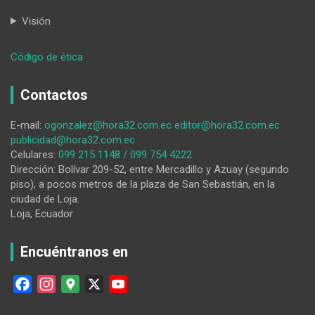
Visión
:
Código de ética
La
‘Ruta
Contactos
del
Gigante’
E-mail:
ogonzalez@hora32.com.ec
editor@hora32.com.ec
promoverá
publicidad@hora32.com.ec
turismo
Celulares:
099 215 1148 / 099 754 4222
y
Dirección: Bolívar 209-52, entre Mercadillo y Azuay (segundo
deporte
piso), a pocos metros de la plaza de San Sebastián, en la
en
ciudad de Loja.
Guayurunuma
Loja, Ecuador
Encuéntranos en
F
I
G
X
Y
a
n
o
o