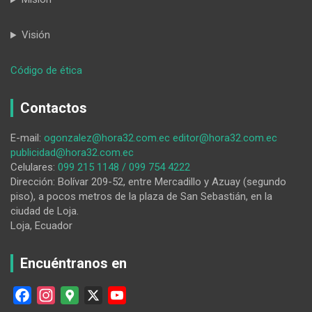
Visión
:
Código de ética
El
problema
Contactos
no
es
E-mail:
ogonzalez@hora32.com.ec
editor@hora32.com.ec
la
publicidad@hora32.com.ec
política
Celulares:
099 215 1148 / 099 754 4222
Dirección: Bolívar 209-52, entre Mercadillo y Azuay (segundo
piso), a pocos metros de la plaza de San Sebastián, en la
ciudad de Loja.
Loja, Ecuador
Encuéntranos en
F
I
G
X
Y