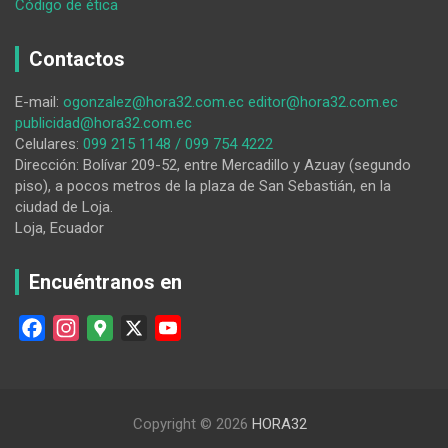
:
Código de ética
La
policía
Contactos
lojana
Verónica
E-mail:
ogonzalez@hora32.com.ec
editor@hora32.com.ec
Songor
publicidad@hora32.com.ec
Tapia,
Celulares:
099 215 1148 / 099 754 4222
quien
Dirección: Bolívar 209-52, entre Mercadillo y Azuay (segundo
fue
piso), a pocos metros de la plaza de San Sebastián, en la
baleada
ciudad de Loja.
en
Loja, Ecuador
una
UPC
de
Encuéntranos en
Guayaquil,
murió
F
I
G
X
Y
el
a
n
o
o
último
c
s
o
u
domingo
e
t
g
T
Copyright © 2026
HORA32
b
a
l
u