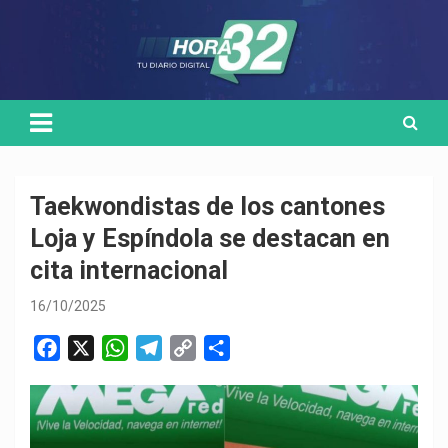
Skip
Medio de comunicación digital
HORA32
to
content
Taekwondistas de los cantones
Loja y Espíndola se destacan en
cita internacional
16/10/2025
F
X
W
T
C
C
a
h
e
o
o
c
a
l
p
m
e
t
e
y
p