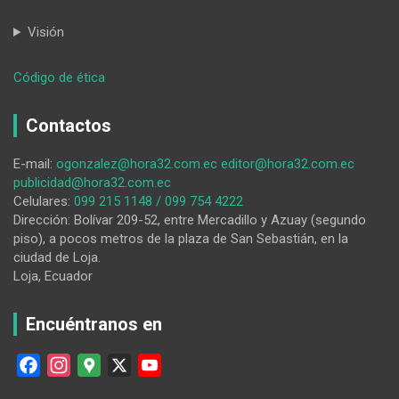
Visión
:
Código de ética
Taekwondistas
de
Contactos
los
cantones
E-mail:
ogonzalez@hora32.com.ec
editor@hora32.com.ec
Loja
publicidad@hora32.com.ec
y
Celulares:
099 215 1148 / 099 754 4222
Espíndola
Dirección: Bolívar 209-52, entre Mercadillo y Azuay (segundo
se
piso), a pocos metros de la plaza de San Sebastián, en la
destacan
ciudad de Loja.
en
Loja, Ecuador
cita
internacional
Encuéntranos en
F
I
G
X
Y
a
n
o
o