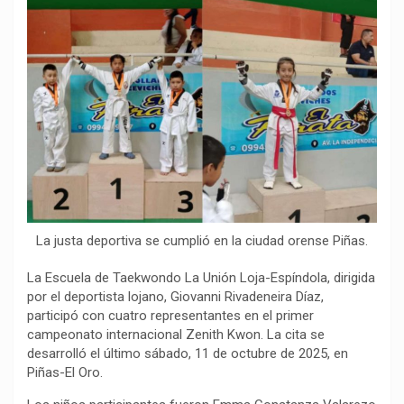
b
s
g
L
a
o
A
r
i
r
o
p
a
n
t
k
p
m
k
i
r
La justa deportiva se cumplió en la ciudad orense Piñas.
La Escuela de Taekwondo La Unión Loja-Espíndola, dirigida
por el deportista lojano, Giovanni Rivadeneira Díaz,
participó con cuatro representantes en el primer
campeonato internacional Zenith Kwon. La cita se
desarrolló el último sábado, 11 de octubre de 2025, en
Piñas-El Oro.