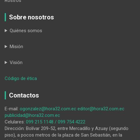
Rostros
Sobre nosotros
Quiénes somos
Misión
Visión
:
Código de ética
Sin
lugar
Contactos
para
los
E-mail:
ogonzalez@hora32.com.ec
editor@hora32.com.ec
débiles
publicidad@hora32.com.ec
Celulares:
099 215 1148 / 099 754 4222
Dirección: Bolívar 209-52, entre Mercadillo y Azuay (segundo
piso), a pocos metros de la plaza de San Sebastián, en la