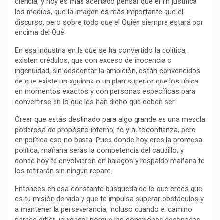
ciencia, y hoy es más acertado pensar que el fin justifica
k
p
m
k
i
los medios, que la imagen es más importante que el
r
discurso, pero sobre todo que el Quién siempre estará por
encima del Qué.
En esa industria en la que se ha convertido la política,
existen crédulos, que con exceso de inocencia o
ingenuidad, sin descontar la ambición, están convencidos
de que existe un «guion» o un plan superior que los ubica
en momentos exactos y con personas específicas para
convertirse en lo que les han dicho que deben ser.
Creer que estás destinado para algo grande es una mezcla
poderosa de propósito interno, fe y autoconfianza, pero
en política eso no basta. Pues donde hoy eres la promesa
política, mañana serás la competencia del caudillo, y
donde hoy te envolvieron en halagos y respaldo mañana te
los retirarán sin ningún reparo.
Entonces en esa constante búsqueda de lo que crees que
es tu misión de vida y que te impulsa superar obstáculos y
a mantener la perseverancia, incluso cuando el camino
parece difícil, ¡cuidado! porque las conexiones destinadas