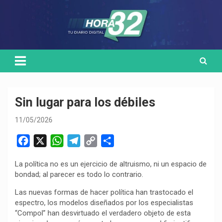
Skip
Medio de comunicación digital
HORA32
to
content
Sin lugar para los débiles
11/05/2026
F
X
W
T
C
C
a
h
e
o
o
La política no es un ejercicio de altruismo, ni un espacio de
c
a
l
p
m
bondad; al parecer es todo lo contrario.
e
t
e
y
p
b
s
g
L
a
Las nuevas formas de hacer política han trastocado el
espectro, los modelos diseñados por los especialistas
o
A
r
i
r
“Compol” han desvirtuado el verdadero objeto de esta
o
p
a
n
t