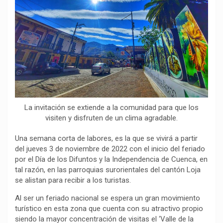
o
p
a
n
t
k
p
m
k
i
r
La invitación se extiende a la comunidad para que los
visiten y disfruten de un clima agradable.
Una semana corta de labores, es la que se vivirá a partir
del jueves 3 de noviembre de 2022 con el inicio del feriado
por el Día de los Difuntos y la Independencia de Cuenca, en
tal razón, en las parroquias surorientales del cantón Loja
se alistan para recibir a los turistas.
Al ser un feriado nacional se espera un gran movimiento
turístico en esta zona que cuenta con su atractivo propio
siendo la mayor concentración de visitas el ‘Valle de la