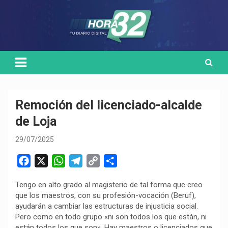
Skip
Medio de comunicación digital
HORA32
to
content
Remoción del licenciado-alcalde
de Loja
29/07/2025
F
X
W
T
C
C
a
h
e
o
o
Tengo en alto grado al magisterio de tal forma que creo
c
a
l
p
m
que los maestros, con su profesión-vocación (Beruf),
e
t
e
y
p
ayudarán a cambiar las estructuras de injusticia social.
b
s
g
L
a
Pero como en todo grupo «ni son todos los que están, ni
o
A
r
i
r
están todos los que son». Hay maestros o licenciados que