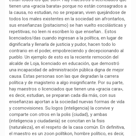
tienen una «gracia barata» porque no están consagrados a
o
p
a
n
t
la causa, no estudian, no se preparan, viven quejándose de
k
p
m
k
i
todos los males existentes en la sociedad sin afrontarlos,
r
sus enseñanzas (psitacismo) se han vuelto escolásticas y
repetitivas; no leen ni escriben lo que enseñan… Estos
licenciados/das cuando ingresan a la política, en lugar de
dignificarla y llenarla de justicia y pudor, hacen todo lo
contrario en el poder, empobreciendo y decepcionando al
pueblo. Un ejemplo de esto es la reciente remoción del
alcalde de Loja, licenciado en educación, que demostró
una incapacidad de administración pública digna de mejor
causa. Estas personas son las que degradan la carrera
política y de magisterio a algo insignificante. Por su parte,
hay maestros o licenciados que tienen una «gracia cara»,
es decir, estudian, se preparan cada día más, con sus
enseñanzas aportan a la sociedad nuevas formas de vida
y cosmovisiones. Su logos (inteligencia) la convive y
comparte con otros en la polis (ciudad), y ambas
(inteligencia y ciudadanía) se concitan en la fisis
(naturaleza), en el respeto de la casa común. En definitiva,
el maestro es un zoon polítikon, hombre político, es decir,