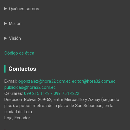
Quiénes somos
Misión
Visión
:
Código de ética
Remoción
del
Contactos
licenciado-
alcalde
E-mail:
ogonzalez@hora32.com.ec
editor@hora32.com.ec
de
publicidad@hora32.com.ec
Loja
Celulares:
099 215 1148 / 099 754 4222
Dirección: Bolívar 209-52, entre Mercadillo y Azuay (segundo
piso), a pocos metros de la plaza de San Sebastián, en la
ciudad de Loja.
Loja, Ecuador