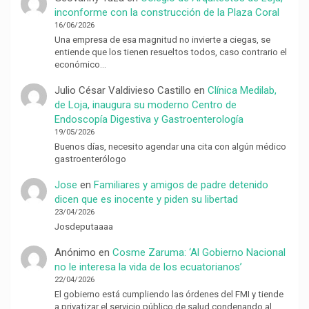
inconforme con la construcción de la Plaza Coral
16/06/2026
Una empresa de esa magnitud no invierte a ciegas, se
entiende que los tienen resueltos todos, caso contrario el
económico…
Julio César Valdivieso Castillo
en
Clínica Medilab,
de Loja, inaugura su moderno Centro de
Endoscopía Digestiva y Gastroenterología
19/05/2026
Buenos días, necesito agendar una cita con algún médico
gastroenterólogo
Jose
en
Familiares y amigos de padre detenido
dicen que es inocente y piden su libertad
23/04/2026
Josdeputaaaa
Anónimo
en
Cosme Zaruma: ‘Al Gobierno Nacional
no le interesa la vida de los ecuatorianos’
22/04/2026
El gobierno está cumpliendo las órdenes del FMI y tiende
a privatizar el servicio público de salud condenando al