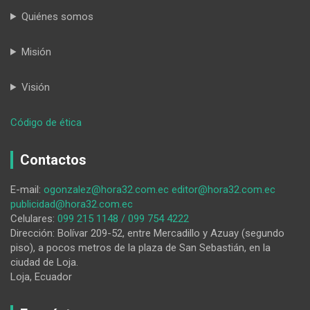
Quiénes somos
Misión
Visión
:
Código de ética
Remoción
del
Contactos
licenciado-
alcalde
E-mail:
ogonzalez@hora32.com.ec
editor@hora32.com.ec
de
publicidad@hora32.com.ec
Loja
Celulares:
099 215 1148 / 099 754 4222
Dirección: Bolívar 209-52, entre Mercadillo y Azuay (segundo
piso), a pocos metros de la plaza de San Sebastián, en la
ciudad de Loja.
Loja, Ecuador