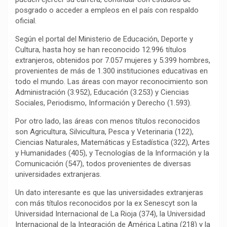
posgrado o acceder a empleos en el país con respaldo
o
p
a
n
t
oficial.
k
p
m
k
i
r
Según el portal del Ministerio de Educación, Deporte y
Cultura, hasta hoy se han reconocido 12.996 títulos
extranjeros, obtenidos por 7.057 mujeres y 5.399 hombres,
provenientes de más de 1.300 instituciones educativas en
todo el mundo. Las áreas con mayor reconocimiento son
Administración (3.952), Educación (3.253) y Ciencias
Sociales, Periodismo, Información y Derecho (1.593).
Por otro lado, las áreas con menos títulos reconocidos
son Agricultura, Silvicultura, Pesca y Veterinaria (122),
Ciencias Naturales, Matemáticas y Estadística (322), Artes
y Humanidades (405), y Tecnologías de la Información y la
Comunicación (547), todos provenientes de diversas
universidades extranjeras.
Un dato interesante es que las universidades extranjeras
con más títulos reconocidos por la ex Senescyt son la
Universidad Internacional de La Rioja (374), la Universidad
Internacional de la Integración de América Latina (218) y la