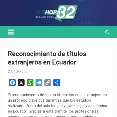
Skip
Medio de comunicación digital
HORA32
to
content
Reconocimiento de títulos
extranjeros en Ecuador
27/10/2025
F
X
W
T
C
C
a
h
e
o
o
El reconocimiento de títulos obtenidos en el extranjero es
c
a
l
p
m
un proceso clave que garantiza que los estudios
e
t
e
y
p
realizados fuera del país tengan validez legal y académica
b
s
g
L
a
en Ecuador. Gracias a este trámite, los profesionales
o
A
r
i
r
pueden ejercer su carrera, continuar con estudios de