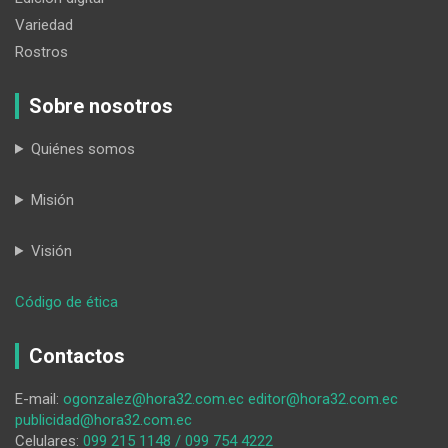
Variedad
Rostros
Sobre nosotros
Quiénes somos
Misión
Visión
:
Código de ética
Reconocimiento
de
Contactos
títulos
extranjeros
E-mail:
ogonzalez@hora32.com.ec
editor@hora32.com.ec
en
publicidad@hora32.com.ec
Ecuador
Celulares:
099 215 1148 / 099 754 4222