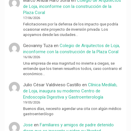
Marco Anibal Haro Soria
en
Colegio de Arquitectos
de Loja, inconforme con la construcción de la
Plaza Coral
17/06/2026
Felicitaciones por la defensa de los impacto que podría
ocasionar este proyecto de inversión privada. Los
apoyamos desde las ciudades…
Geovanny Tuza
en
Colegio de Arquitectos de Loja,
inconforme con la construcción de la Plaza Coral
16/06/2026
Una empresa de esa magnitud no invierte a ciegas, se
entiende que los tienen resueltos todos, caso contrario el
económico…
Julio César Valdivieso Castillo
en
Clínica Medilab,
de Loja, inaugura su moderno Centro de
Endoscopía Digestiva y Gastroenterología
19/05/2026
Buenos días, necesito agendar una cita con algún médico
gastroenterólogo
Jose
en
Familiares y amigos de padre detenido