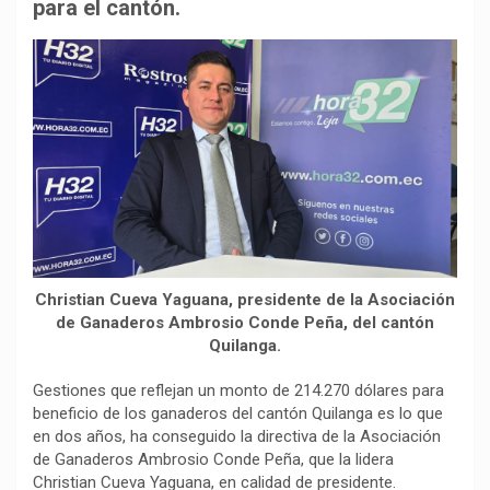
b
s
g
L
a
para el cantón.
o
A
r
i
r
o
p
a
n
t
k
p
m
k
i
r
Christian Cueva Yaguana, presidente de la Asociación
de Ganaderos Ambrosio Conde Peña, del cantón
Quilanga.
Gestiones que reflejan un monto de 214.270 dólares para
beneficio de los ganaderos del cantón Quilanga es lo que
en dos años, ha conseguido la directiva de la Asociación
de Ganaderos Ambrosio Conde Peña, que la lidera
Christian Cueva Yaguana, en calidad de presidente.