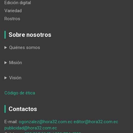
Edición digital
Variedad
Rostros
Sobre nosotros
Quiénes somos
Misión
Visión
:
Código de ética
Quilanga:
dirigente
Contactos
ganadero
destaca
E-mail:
ogonzalez@hora32.com.ec
editor@hora32.com.ec
logros
publicidad@hora32.com.ec
de