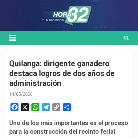
Skip
Medio de comunicación digital
HORA32
to
content
Quilanga: dirigente ganadero
destaca logros de dos años de
administración
14/05/2026
F
X
W
T
C
C
a
h
e
o
o
Uno de los más importantes es el proceso
c
a
l
p
m
para la construcción del recinto ferial
e
t
e
y
p