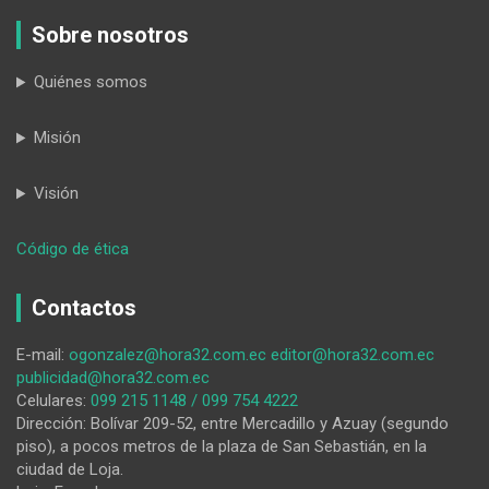
Sobre nosotros
Quiénes somos
Misión
Visión
:
Código de ética
No
hay
Contactos
quién
reclame
E-mail:
ogonzalez@hora32.com.ec
editor@hora32.com.ec
por
publicidad@hora32.com.ec
el
Celulares:
099 215 1148 / 099 754 4222
mal
Dirección: Bolívar 209-52, entre Mercadillo y Azuay (segundo
estado
piso), a pocos metros de la plaza de San Sebastián, en la
actual
ciudad de Loja.
del