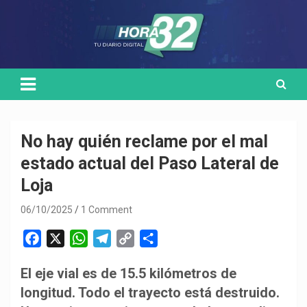
Skip
Medio de comunicación digital
HORA32
to
content
No hay quién reclame por el mal
estado actual del Paso Lateral de
Loja
06/10/2025
1 Comment
F
X
W
T
C
C
a
h
e
o
o
El eje vial es de 15.5 kilómetros de
c
a
l
p
m
longitud. Todo el trayecto está destruido.
e
t
e
y
p