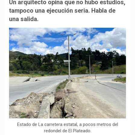
b
s
g
L
a
Un arquitecto opina que no hubo estudios,
o
A
r
i
r
tampoco una ejecución seria. Habla de
o
p
a
n
t
una salida.
k
p
m
k
i
r
Estado de La carretera estatal, a pocos metros del
redondel de El Plateado.