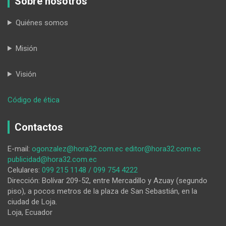
Sobre nosotros
Quiénes somos
Misión
Visión
:
Código de ética
Navidad
es
Contactos
solidaridad
E-mail:
ogonzalez@hora32.com.ec
editor@hora32.com.ec
publicidad@hora32.com.ec
Celulares:
099 215 1148 / 099 754 4222
Dirección: Bolívar 209-52, entre Mercadillo y Azuay (segundo
piso), a pocos metros de la plaza de San Sebastián, en la
ciudad de Loja.
Loja, Ecuador