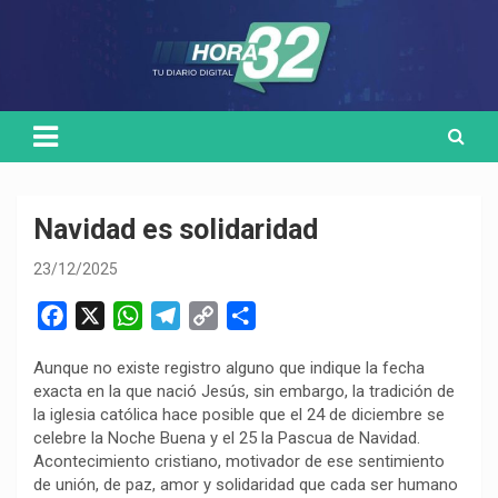
Skip
Medio de comunicación digital
HORA32
to
content
Navidad es solidaridad
23/12/2025
F
X
W
T
C
C
a
h
e
o
o
Aunque no existe registro alguno que indique la fecha
c
a
l
p
m
exacta en la que nació Jesús, sin embargo, la tradición de
e
t
e
y
p
la iglesia católica hace posible que el 24 de diciembre se
b
s
g
L
a
celebre la Noche Buena y el 25 la Pascua de Navidad.
o
A
r
i
r
Acontecimiento cristiano, motivador de ese sentimiento
de unión, de paz, amor y solidaridad que cada ser humano
o
p
a
n
t