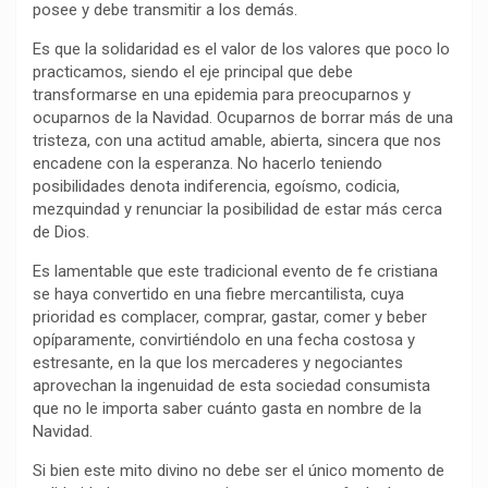
posee y debe transmitir a los demás.
k
p
m
k
i
r
Es que la solidaridad es el valor de los valores que poco lo
practicamos, siendo el eje principal que debe
transformarse en una epidemia para preocuparnos y
ocuparnos de la Navidad. Ocuparnos de borrar más de una
tristeza, con una actitud amable, abierta, sincera que nos
encadene con la esperanza. No hacerlo teniendo
posibilidades denota indiferencia, egoísmo, codicia,
mezquindad y renunciar la posibilidad de estar más cerca
de Dios.
Es lamentable que este tradicional evento de fe cristiana
se haya convertido en una fiebre mercantilista, cuya
prioridad es complacer, comprar, gastar, comer y beber
opíparamente, convirtiéndolo en una fecha costosa y
estresante, en la que los mercaderes y negociantes
aprovechan la ingenuidad de esta sociedad consumista
que no le importa saber cuánto gasta en nombre de la
Navidad.
Si bien este mito divino no debe ser el único momento de