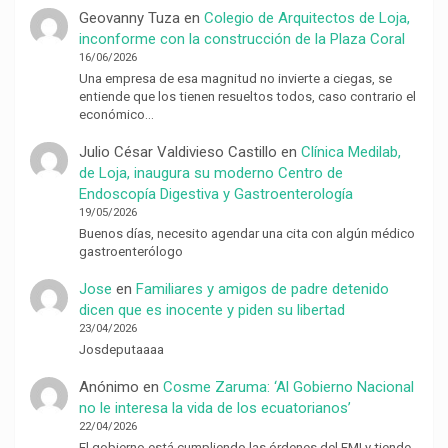
Geovanny Tuza
en
Colegio de Arquitectos de Loja,
inconforme con la construcción de la Plaza Coral
16/06/2026
Una empresa de esa magnitud no invierte a ciegas, se
entiende que los tienen resueltos todos, caso contrario el
económico…
Julio César Valdivieso Castillo
en
Clínica Medilab,
de Loja, inaugura su moderno Centro de
Endoscopía Digestiva y Gastroenterología
19/05/2026
Buenos días, necesito agendar una cita con algún médico
gastroenterólogo
Jose
en
Familiares y amigos de padre detenido
dicen que es inocente y piden su libertad
23/04/2026
Josdeputaaaa
Anónimo
en
Cosme Zaruma: ‘Al Gobierno Nacional
no le interesa la vida de los ecuatorianos’
22/04/2026
El gobierno está cumpliendo las órdenes del FMI y tiende