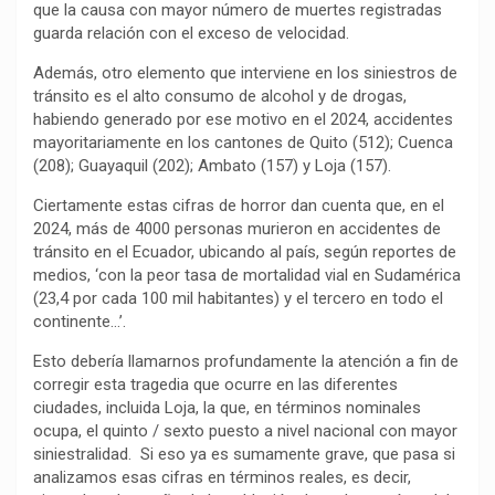
que la causa con mayor número de muertes registradas
k
p
m
k
i
guarda relación con el exceso de velocidad.
r
Además, otro elemento que interviene en los siniestros de
tránsito es el alto consumo de alcohol y de drogas,
habiendo generado por ese motivo en el 2024, accidentes
mayoritariamente en los cantones de Quito (512); Cuenca
(208); Guayaquil (202); Ambato (157) y Loja (157).
Ciertamente estas cifras de horror dan cuenta que, en el
2024, más de 4000 personas murieron en accidentes de
tránsito en el Ecuador, ubicando al país, según reportes de
medios, ‘con la peor tasa de mortalidad vial en Sudamérica
(23,4 por cada 100 mil habitantes) y el tercero en todo el
continente…’.
Esto debería llamarnos profundamente la atención a fin de
corregir esta tragedia que ocurre en las diferentes
ciudades, incluida Loja, la que, en términos nominales
ocupa, el quinto / sexto puesto a nivel nacional con mayor
siniestralidad. Si eso ya es sumamente grave, que pasa si
analizamos esas cifras en términos reales, es decir,