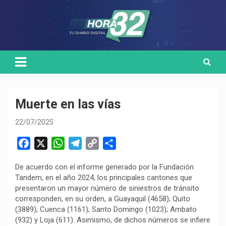
Skip
Medio de comunicación digital
HORA32
to
content
Muerte en las vías
22/07/2025
F
X
W
T
C
C
a
h
e
o
o
De acuerdo con el informe generado por la Fundación
c
a
l
p
m
Tandem, en el año 2024, los principales cantones que
e
t
e
y
p
presentaron un mayor número de siniestros de tránsito
b
s
g
L
a
corresponden, en su orden, a Guayaquil (4658); Quito
o
A
r
i
r
(3889); Cuenca (1161); Santo Domingo (1023); Ambato
(932) y Loja (611). Asimismo, de dichos números se infiere
o
p
a
n
t