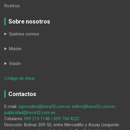
Rostros
Sobre nosotros
Quiénes somos
Misión
Visión
:
Código de ética
Muerte
en
Contactos
las
vías
E-mail:
ogonzalez@hora32.com.ec
editor@hora32.com.ec
publicidad@hora32.com.ec
Celulares:
099 215 1148 / 099 754 4222
Dirección: Bolívar 209-52, entre Mercadillo y Azuay (segundo