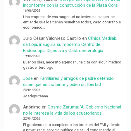
inconforme con la construcción de la Plaza Coral
16/06/2026
Una empresa de esa magnitud no invierte a ciegas, se
entiende que los tienen resueltos todos, caso contrario el
económico…
Julio César Valdivieso Castillo
en
Clínica Medilab,
de Loja, inaugura su moderno Centro de
Endoscopía Digestiva y Gastroenterología
19/05/2026
Buenos días, necesito agendar una cita con algún médico
gastroenterólogo
Jose
en
Familiares y amigos de padre detenido
dicen que es inocente y piden su libertad
23/04/2026
Josdeputaaaa
Anónimo
en
Cosme Zaruma: ‘Al Gobierno Nacional
no le interesa la vida de los ecuatorianos’
22/04/2026
El gobierno está cumpliendo las órdenes del FMI y tiende
a privatizar el servicio público de salud condenando al