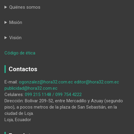
Quiénes somos
Misión
Visión
:
Código de ética
Muerte
en
Contactos
las
vías
E-mail:
ogonzalez@hora32.com.ec
editor@hora32.com.ec
publicidad@hora32.com.ec
Celulares:
099 215 1148 / 099 754 4222
Dirección: Bolívar 209-52, entre Mercadillo y Azuay (segundo
piso), a pocos metros de la plaza de San Sebastián, en la
ciudad de Loja.
Loja, Ecuador