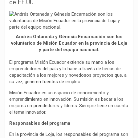
b
s
g
L
a
de EE.UU.
o
A
r
i
r
o
p
a
n
t
k
p
m
k
i
r
Andrés Ontaneda y Génesis Encarnación son los
voluntarios de Misión Ecuador en la provincia de Loja
y parte del equipo nacional.
El programa Misión Ecuador extiende su mano a los
emprendedores del país y lo hace a través de becas de
capacitación a los mejores y novedosos proyectos que, a
su vez, generen fuentes de empleo.
Misión Ecuador es un espacio de conocimiento y
emprendimiento en innovación. Su misión es becar a los
mejores emprendedores y líderes. Siempre tiene en cuenta
el tema innovador.
Responsables del programa
En la provincia de Loja, los responsables del programa son