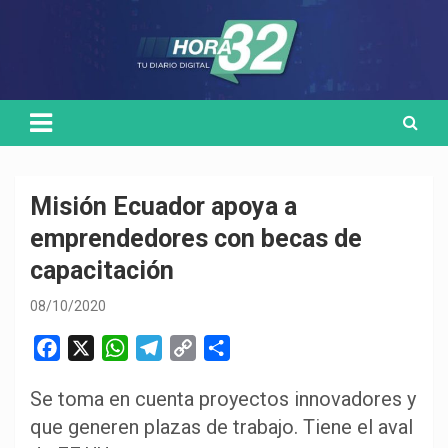
Skip
Medio de comunicación digital
HORA32
to
content
Misión Ecuador apoya a
emprendedores con becas de
capacitación
08/10/2020
F
X
W
T
C
C
a
h
e
o
o
Se toma en cuenta proyectos innovadores y
c
a
l
p
m
que generen plazas de trabajo. Tiene el aval
e
t
e
y
p