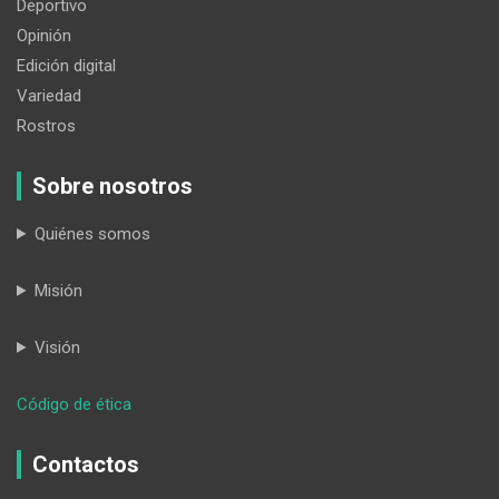
Deportivo
Opinión
Edición digital
Variedad
Rostros
Sobre nosotros
Quiénes somos
Misión
Visión
:
Código de ética
Misión
Ecuador
Contactos
apoya
a