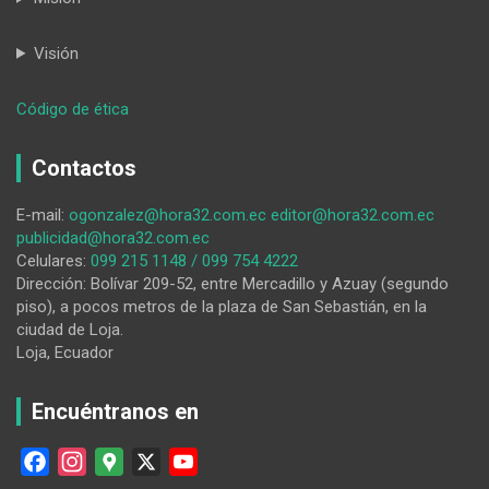
Visión
:
Código de ética
Libertad
pierde
Contactos
su
segundo
E-mail:
ogonzalez@hora32.com.ec
editor@hora32.com.ec
compromiso
publicidad@hora32.com.ec
en
Celulares:
099 215 1148 / 099 754 4222
casa
Dirección: Bolívar 209-52, entre Mercadillo y Azuay (segundo
piso), a pocos metros de la plaza de San Sebastián, en la
ciudad de Loja.
Loja, Ecuador
Encuéntranos en
F
I
G
X
Y