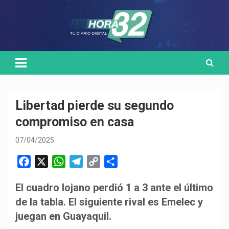
Skip
Medio de comunicación digital
HORA32
to
content
Libertad pierde su segundo
compromiso en casa
07/04/2025
F
X
W
T
C
C
a
h
e
o
o
El cuadro lojano perdió 1 a 3 ante el último
c
a
l
p
m
de la tabla. El siguiente rival es Emelec y
e
t
e
y
p
b
s
g
L
a
juegan en Guayaquil.
o
A
r
i
r