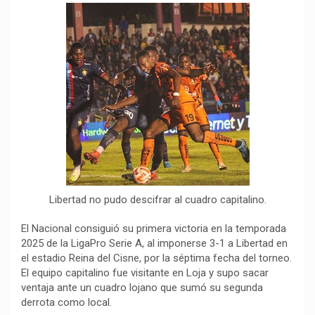
o
p
a
n
t
k
p
m
k
i
r
Libertad no pudo descifrar al cuadro capitalino.
El Nacional consiguió su primera victoria en la temporada
2025 de la LigaPro Serie A, al imponerse 3-1 a Libertad en
el estadio Reina del Cisne, por la séptima fecha del torneo.
El equipo capitalino fue visitante en Loja y supo sacar
ventaja ante un cuadro lojano que sumó su segunda
derrota como local.