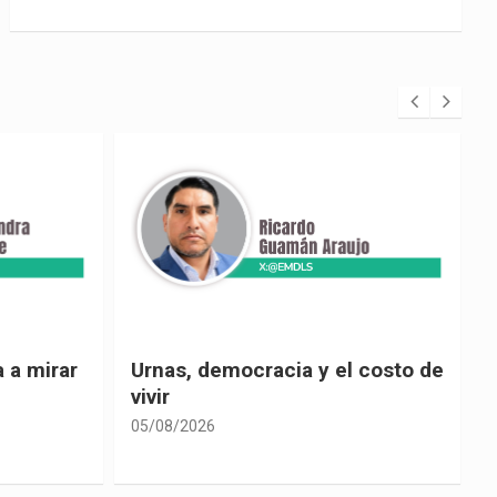
 costo de
El país de las explicaciones
convenientes
05/08/2026
0