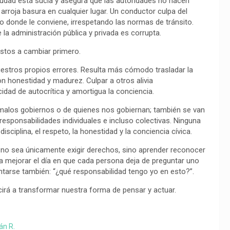
ciudad está sucia y asegura que las autoridades no hacen
rroja basura en cualquier lugar. Un conductor culpa del
o donde le conviene, irrespetando las normas de tránsito.
la administración pública y privada es corrupta.
stos a cambiar primero.
estros propios errores. Resulta más cómodo trasladar la
n honestidad y madurez. Culpar a otros alivia
ad de autocrítica y amortigua la conciencia.
malos gobiernos o de quienes nos gobiernan; también se van
ponsabilidades individuales e incluso colectivas. Ninguna
sciplina, el respeto, la honestidad y la conciencia cívica.
o no sea únicamente exigir derechos, sino aprender reconocer
 mejorar el día en que cada persona deja de preguntar uno
ntarse también: “¿qué responsabilidad tengo yo en esto?”.
irá a transformar nuestra forma de pensar y actuar.
án R.