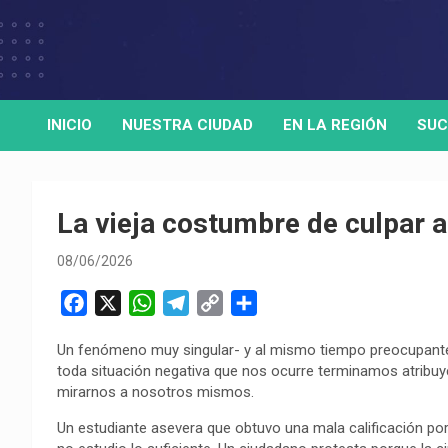
Skip
to
Medio de comunicación digital
HORA32
content
INICIO
NUESTRA CIUDAD
EN LA REGIÓN
SUC
La vieja costumbre de culpar 
08/06/2026
F
X
W
T
C
C
a
h
e
o
o
Un fenómeno muy singular- y al mismo tiempo preocupante-
c
a
l
p
m
toda situación negativa que nos ocurre terminamos atribu
e
t
e
y
p
mirarnos a nosotros mismos.
b
s
g
L
a
Un estudiante asevera que obtuvo una mala calificación po
o
A
r
i
r