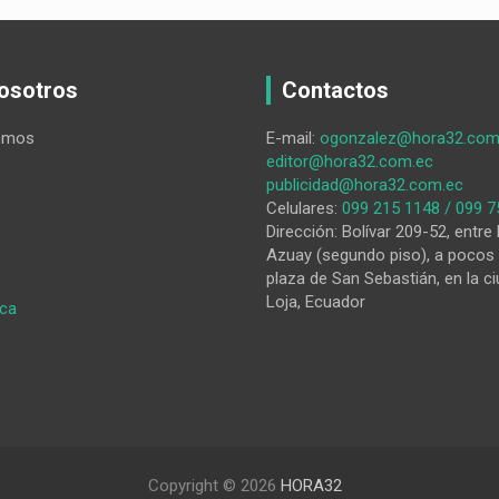
osotros
Contactos
omos
E-mail:
ogonzalez@hora32.com
editor@hora32.com.ec
publicidad@hora32.com.ec
Celulares:
099 215 1148 / 099 7
Dirección: Bolívar 209-52, entre 
Azuay (segundo piso), a pocos 
plaza de San Sebastián, en la ci
Loja, Ecuador
:
ica
La
vieja
costumbre
de
culpar
a
los
Copyright © 2026
HORA32
demás