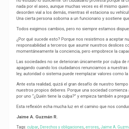
no estudio lo suficiente. Un ciudadano protesta porque la 
o
p
a
n
t
nada por el aseo, aunque muchas veces es él mismo quien a
k
p
m
k
i
desorden vial a los demás, mientras él estaciona su vehícul
r
Una cierta persona soborna a un funcionario y sostiene que 
Todos exigimos cambios, pero no siempre estamos dispue
¿Por qué sucede esto? Porque nos resistimos a aceptar nu
responsabilidad a terceros que asumir nuestros deslices co
momentáneamente la conciencia, pero empobrece la capacid
Las sociedades no se deterioran únicamente por culpa de 
apagando cuando los ciudadanos renunciamos a nuestras res
ley, autoridad o sistema puede reemplazar valores como la di
Ante esta realidad, quizá el gran desafío de nuestro tiemp
nuestros propios deberes. Porque una sociedad comienza a
por uno “¿Quién tiene la culpa?” y empieza también a pregu
Esta reflexión echa mucha luz en el camino que nos conduc
Jaime A. Guzmán R.
Tags:
culpar
,
Derechos y obligaciones
,
errores
,
Jaime A. Guzm