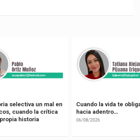
 vida te obliga a mirar
Urnas, democracia y el
entro…
vivir
05/08/2026