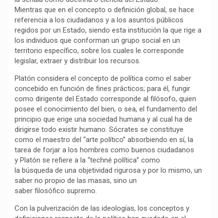
Mientras que en el concepto o definición global, se hace
o
p
a
n
t
referencia a los ciudadanos y a los asuntos públicos
k
p
m
k
i
regidos por un Estado, siendo esta institución la que rige a
r
los individuos que conforman un grupo social en un
territorio específico, sobre los cuales le corresponde
legislar, extraer y distribuir los recursos.
Platón considera el concepto de política como el saber
concebido en función de fines prácticos; para él, fungir
como dirigente del Estado corresponde al filósofo, quien
posee el conocimiento del bien, o sea, el fundamento del
principio que erige una sociedad humana y al cual ha de
dirigirse todo existir humano. Sócrates se constituye
como el maestro del “arte político” absorbiendo en sí, la
tarea de forjar a los hombres como buenos ciudadanos
y Platón se refiere a la “techné política” como
la búsqueda de una objetividad rigurosa y por lo mismo, un
saber no propio de las masas, sino un
saber filosófico supremo.
Con la pulverización de las ideologías, los conceptos y