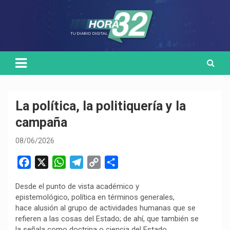
Skip
Medio de comunicación digital
HORA32
to
content
La política, la politiquería y la
campaña
08/06/2026
F
X
W
T
C
C
a
h
e
o
o
Desde el punto de vista académico y
c
a
l
p
m
epistemológico, política en términos generales,
e
t
e
y
p
hace alusión al grupo de actividades humanas que se
b
s
g
L
a
refieren a las cosas del Estado; de ahí, que también se
o
A
r
i
r
la señala como doctrina o ciencia del Estado.