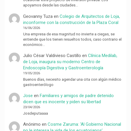
apoyamos desde las ciudades…
Geovanny Tuza
en
Colegio de Arquitectos de Loja,
inconforme con la construcción de la Plaza Coral
16/06/2026
Una empresa de esa magnitud no invierte a ciegas, se
entiende que los tienen resueltos todos, caso contrario el
económico…
Julio César Valdivieso Castillo
en
Clínica Medilab,
de Loja, inaugura su moderno Centro de
Endoscopía Digestiva y Gastroenterología
19/05/2026
Buenos días, necesito agendar una cita con algún médico
gastroenterólogo
Jose
en
Familiares y amigos de padre detenido
dicen que es inocente y piden su libertad
23/04/2026
Josdeputaaaa
Anónimo
en
Cosme Zaruma: ‘Al Gobierno Nacional
no le interesa la vida de los ecuatorianos’