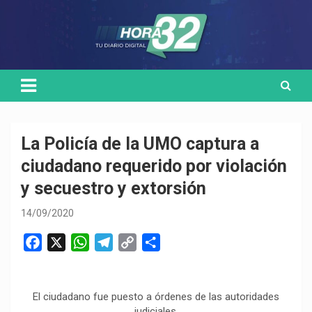
Skip
Medio de comunicación digital
HORA32
to
content
La Policía de la UMO captura a
ciudadano requerido por violación
y secuestro y extorsión
14/09/2020
F
X
W
T
C
C
a
h
e
o
o
c
a
l
p
m
e
t
e
y
p
El ciudadano fue puesto a órdenes de las autoridades
judiciales.