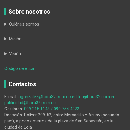
Sobre nosotros
Quiénes somos
Misión
Visión
:
Código de ética
La
Policía
Contactos
de
la
E-mail:
ogonzalez@hora32.com.ec
editor@hora32.com.ec
UMO
publicidad@hora32.com.ec
captura
Celulares:
099 215 1148 / 099 754 4222
a
Dirección: Bolívar 209-52, entre Mercadillo y Azuay (segundo
ciudadano
piso), a pocos metros de la plaza de San Sebastián, en la
requerido
ciudad de Loja.
por