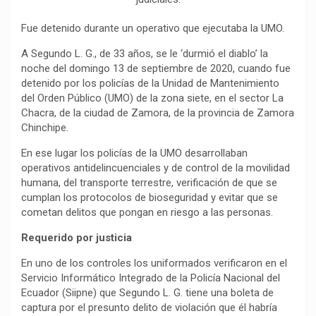
b
s
g
L
a
o
A
r
i
r
Fue detenido durante un operativo que ejecutaba la UMO.
o
p
a
n
t
A Segundo L. G., de 33 años, se le ‘durmió el diablo’ la
k
p
m
k
i
noche del domingo 13 de septiembre de 2020, cuando fue
r
detenido por los policías de la Unidad de Mantenimiento
del Orden Público (UMO) de la zona siete, en el sector La
Chacra, de la ciudad de Zamora, de la provincia de Zamora
Chinchipe.
En ese lugar los policías de la UMO desarrollaban
operativos antidelincuenciales y de control de la movilidad
humana, del transporte terrestre, verificación de que se
cumplan los protocolos de bioseguridad y evitar que se
cometan delitos que pongan en riesgo a las personas.
Requerido por justicia
En uno de los controles los uniformados verificaron en el
Servicio Informático Integrado de la Policía Nacional del
Ecuador (Siipne) que Segundo L. G. tiene una boleta de
captura por el presunto delito de violación que él habría