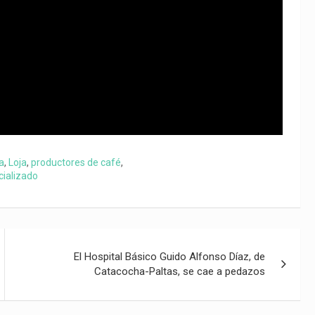
a
,
Loja
,
productores de café
,
cializado
El Hospital Básico Guido Alfonso Díaz, de
Catacocha-Paltas, se cae a pedazos