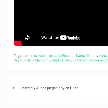
Tags:
comercialización de café
,
Ecuador
,
Kanta Munani
,
Kichw
Reserva de la Mancomunidad del Bosque Seco
,
tostador espe
Navegación
Libertad y Aucas juegan hoy en Quito
de
entradas