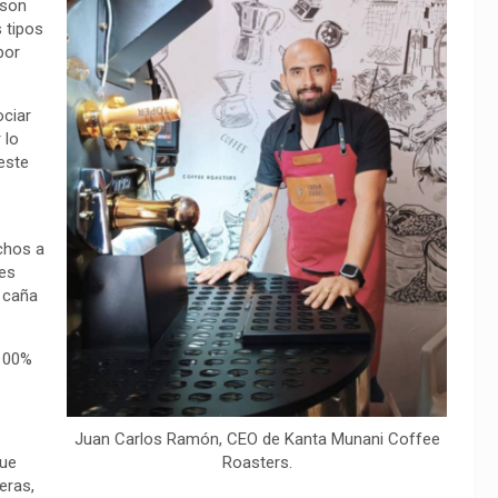
 son
 tipos
bor
ociar
 lo
ueste
chos a
es
 caña
 100%
Juan Carlos Ramón, CEO de Kanta Munani Coffee
Roasters.
que
eras,