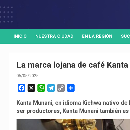
Skip
to
Medio de comunicación digital
HORA32
content
INICIO
NUESTRA CIUDAD
EN LA REGIÓN
SUC
La marca lojana de café Kanta 
05/05/2025
F
X
W
T
C
C
a
h
e
o
o
Kanta Munani, en idioma Kichwa nativo de E
c
a
l
p
m
ser productores, Kanta Munani también es 
e
t
e
y
p
b
s
g
L
a
o
A
r
i
r