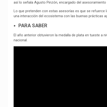
así lo señala Agusto Pinzón, encargado del asesoramiento d
Lo que pretenden con estas asesorías es que se refuerce l
una interacción del ecosistema con las buenas prácticas ag
PARA SABER
El año anterior obtuvieron la medalla de plata en tueste a n
nacional.