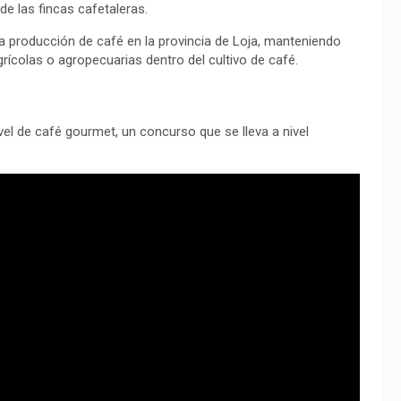
e las fincas cafetaleras.
a producción de café en la provincia de Loja, manteniendo
rícolas o agropecuarias dentro del cultivo de café.
ivel de café gourmet, un concurso que se lleva a nivel