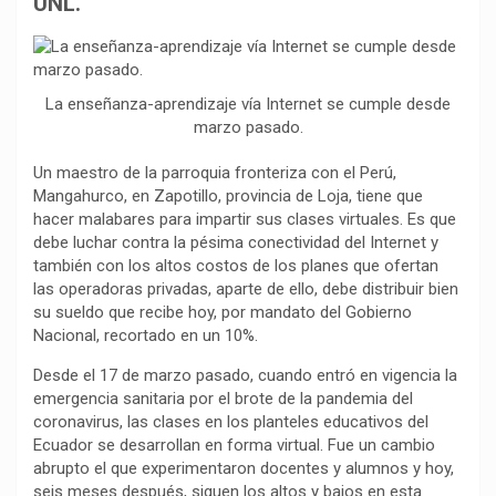
UNL.
o
p
a
n
t
k
p
m
k
i
r
La enseñanza-aprendizaje vía Internet se cumple desde
marzo pasado.
Un maestro de la parroquia fronteriza con el Perú,
Mangahurco, en Zapotillo, provincia de Loja, tiene que
hacer malabares para impartir sus clases virtuales. Es que
debe luchar contra la pésima conectividad del Internet y
también con los altos costos de los planes que ofertan
las operadoras privadas, aparte de ello, debe distribuir bien
su sueldo que recibe hoy, por mandato del Gobierno
Nacional, recortado en un 10%.
Desde el 17 de marzo pasado, cuando entró en vigencia la
emergencia sanitaria por el brote de la pandemia del
coronavirus, las clases en los planteles educativos del
Ecuador se desarrollan en forma virtual. Fue un cambio
abrupto el que experimentaron docentes y alumnos y hoy,
seis meses después, siguen los altos y bajos en esta