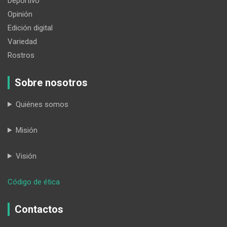
Deportivo
Opinión
Edición digital
Variedad
Rostros
Sobre nosotros
Quiénes somos
Misión
Visión
:
Código de ética
La
deficiente
Contactos
conectividad
frena