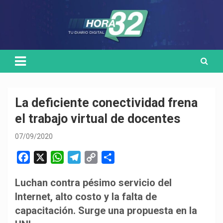
Skip
Medio de comunicación digital
HORA32
to
content
La deficiente conectividad frena
el trabajo virtual de docentes
07/09/2020
F
X
W
T
C
C
a
h
e
o
o
Luchan contra pésimo servicio del
c
a
l
p
m
Internet, alto costo y la falta de
e
t
e
y
p
b
s
g
L
a
capacitación. Surge una propuesta en la
o
A
r
i
r