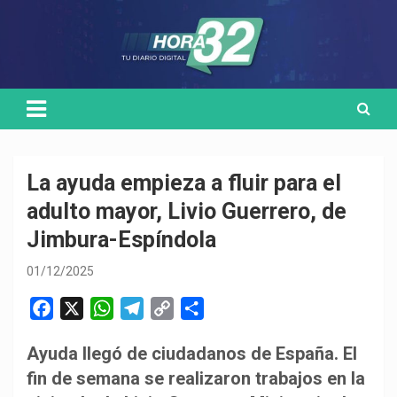
Skip
Medio de comunicación digital
HORA32
to
content
La ayuda empieza a fluir para el
adulto mayor, Livio Guerrero, de
Jimbura-Espíndola
01/12/2025
F
X
W
T
C
C
a
h
e
o
o
Ayuda llegó de ciudadanos de España. El
c
a
l
p
m
fin de semana se realizaron trabajos en la
e
t
e
y
p