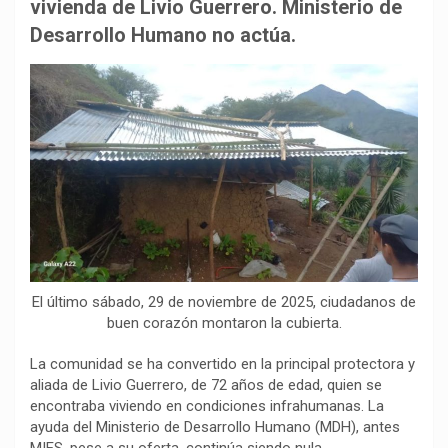
b
s
g
L
a
vivienda de Livio Guerrero. Ministerio de
o
A
r
i
r
Desarrollo Humano no actúa.
o
p
a
n
t
k
p
m
k
i
r
El último sábado, 29 de noviembre de 2025, ciudadanos de
buen corazón montaron la cubierta.
La comunidad se ha convertido en la principal protectora y
aliada de Livio Guerrero, de 72 años de edad, quien se
encontraba viviendo en condiciones infrahumanas. La
ayuda del Ministerio de Desarrollo Humano (MDH), antes