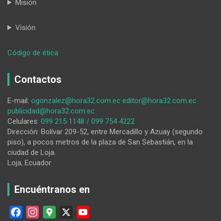
Misión
Visión
:
Código de ética
HORA32
10-
Contactos
12-
2025
E-mail:
ogonzalez@hora32.com.ec
editor@hora32.com.ec
publicidad@hora32.com.ec
Celulares:
099 215 1148 / 099 754 4222
Dirección: Bolívar 209-52, entre Mercadillo y Azuay (segundo
piso), a pocos metros de la plaza de San Sebastián, en la
ciudad de Loja.
Loja, Ecuador
Encuéntranos en
F
I
G
X
Y