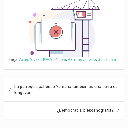
k
p
m
k
i
r
Tags:
Artes Vivas
,
HORA32
,
Loja
,
Patrono Jurado
,
Solca Loja
Navegación
La parroquia paltense Yamana también es una tierra de
de
longevos
entradas
¿Democracia o escenografía?