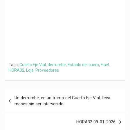
k
p
m
k
i
r
Tags:
Cuarto Eje Vial
,
derrumbe
,
Establo del cuero
,
Fiavl
,
HORA32
,
Loja
,
Proveedores
Navegación
Un derrumbe, en un tramo del Cuarto Eje Vial, lleva
de
meses sin ser intervenido
entradas
HORA32 09-01-2026