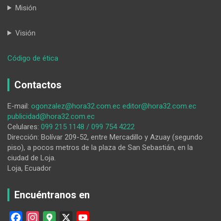
Misión
Visión
:
Código de ética
HORA32
08-
Contactos
01-
2026
E-mail:
ogonzalez@hora32.com.ec
editor@hora32.com.ec
publicidad@hora32.com.ec
Celulares:
099 215 1148 / 099 754 4222
Dirección: Bolívar 209-52, entre Mercadillo y Azuay (segundo
piso), a pocos metros de la plaza de San Sebastián, en la
ciudad de Loja.
Loja, Ecuador
Encuéntranos en
F
I
G
X
Y