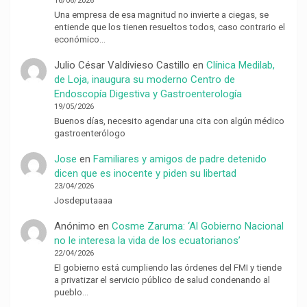
16/06/2026
Una empresa de esa magnitud no invierte a ciegas, se
entiende que los tienen resueltos todos, caso contrario el
económico…
Julio César Valdivieso Castillo
en
Clínica Medilab,
de Loja, inaugura su moderno Centro de
Endoscopía Digestiva y Gastroenterología
19/05/2026
Buenos días, necesito agendar una cita con algún médico
gastroenterólogo
Jose
en
Familiares y amigos de padre detenido
dicen que es inocente y piden su libertad
23/04/2026
Josdeputaaaa
Anónimo
en
Cosme Zaruma: ‘Al Gobierno Nacional
no le interesa la vida de los ecuatorianos’
22/04/2026
El gobierno está cumpliendo las órdenes del FMI y tiende
a privatizar el servicio público de salud condenando al
pueblo…