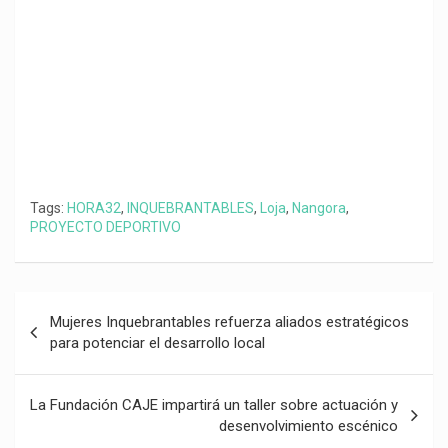
k
p
m
k
i
r
Tags:
HORA32
,
INQUEBRANTABLES
,
Loja
,
Nangora
,
PROYECTO DEPORTIVO
Navegación
Mujeres Inquebrantables refuerza aliados estratégicos
de
para potenciar el desarrollo local
entradas
La Fundación CAJE impartirá un taller sobre actuación y
desenvolvimiento escénico