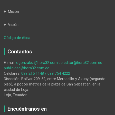
Misión
Visión
:
Código de ética
HORA32
01-
Contactos
07-
2025
E-mail:
ogonzalez@hora32.com.ec
editor@hora32.com.ec
publicidad@hora32.com.ec
Celulares:
099 215 1148 / 099 754 4222
Dirección: Bolívar 209-52, entre Mercadillo y Azuay (segundo
piso), a pocos metros de la plaza de San Sebastián, en la
ciudad de Loja.
Loja, Ecuador
Encuéntranos en