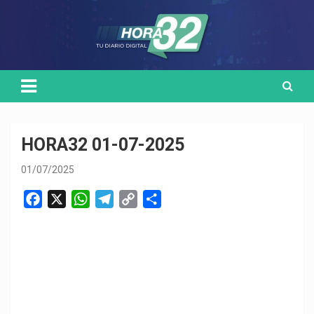
Skip
Medio de comunicación digital
HORA32
to
content
HORA32 01-07-2025
01/07/2025
F
X
W
T
C
C
a
h
e
o
o
c
a
l
p
m
e
t
e
y
p
b
s
g
L
a
o
A
r
i
r
o
p
a
n
t