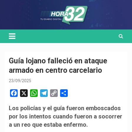
Skip
Medio de comunicación digital
HORA32
to
content
Guía lojano falleció en ataque
armado en centro carcelario
23/09/2025
F
X
W
T
C
C
a
h
e
o
o
Los policías y el guía fueron emboscados
c
a
l
p
m
por los intentos cuando fueron a socorrer
e
t
e
y
p
b
s
g
L
a
a un reo que estaba enfermo.
o
A
r
i
r