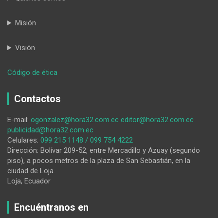
Misión
Visión
:
Código de ética
Guía
lojano
Contactos
falleció
en
E-mail:
ogonzalez@hora32.com.ec
editor@hora32.com.ec
ataque
publicidad@hora32.com.ec
armado
Celulares:
099 215 1148 / 099 754 4222
en
Dirección: Bolívar 209-52, entre Mercadillo y Azuay (segundo
centro
piso), a pocos metros de la plaza de San Sebastián, en la
carcelario
ciudad de Loja.
Loja, Ecuador
Encuéntranos en