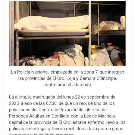
o
p
a
n
t
k
p
m
k
i
r
La Policía Nacional, emplazada en la zona 7, que integran
las provincias de El Oro, Loja y Zamora Chinchipe,
controlaron el altercado.
La alerta, la madrugada del lunes 22 de septiembre de
2025, a eso de las 02:30, de que un reo, de uno de los
pabellones del Centro de Privación de Libertad de
Personas Adultas en Conflicto con la Ley de Machala,
capital de la provincia de El Oro, estaba enfermo llevó a los
policías a ese lugar y fueron recibidos a bala por un grupo