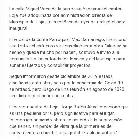
o
p
a
n
t
La calle Miguel Vaca de la parroquia Yangana del cantón
k
p
m
k
i
Loja, fue adoquinada por administración directa del
Municipio de Loja. En la mañana de ayer se realizó el acto
r
inaugural.
El vocal de la Junta Parroquial, Max Samaniego, mencionó
que fruto del esfuerzo se consolidó esta obra, “algo se ha
hecho y queda mucho por hacer”, sostuvo e invitó a la
comunidad, a las autoridades locales y del Municipio para
aunar esfuerzos y consolidar proyectos.
Según informaron desde diciembre de 2019 estaba
planificada esta obra, pero por la pandemia del Covid-19
se retrasó, pero luego de una reunión en agosto de 2020
decidieron continuar con la obra.
El burgomaestre de Loja, Jorge Bailón Abad, mencionó que
es una pequeña obra, pero significativa para el lugar,
“hemos ido haciendo obras de acuerdo a la priorización
que tienen, sin perder de vista que la primera es de
saneamiento ambiental, agua potable y alcantarillado”,