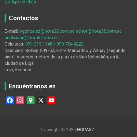
:
Código de ética
Entregan
calle
Contactos
adoquina
en
E-mail:
ogonzalez@hora32.com.ec
editor@hora32.com.ec
Yangana
publicidad@hora32.com.ec
Celulares:
099 215 1148 / 099 754 4222
Dirección: Bolívar 209-52, entre Mercadillo y Azuay (segundo
piso), a pocos metros de la plaza de San Sebastián, en la
ciudad de Loja.
Loja, Ecuador
Encuéntranos en
F
I
G
X
Y
a
n
o
o
c
s
o
u
e
t
g
T
Copyright © 2026
HORA32
b
a
l
u