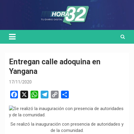
Skip
Medio de comunicación digital
HORA32
to
content
Entregan calle adoquina en
Yangana
17/11/2020
F
X
W
T
C
C
a
h
e
o
o
c
a
l
p
m
e
t
e
y
p
Se realizó la inauguración con presencia de autoridades y
b
s
g
L
a
de la comunidad.
o
A
r
i
r